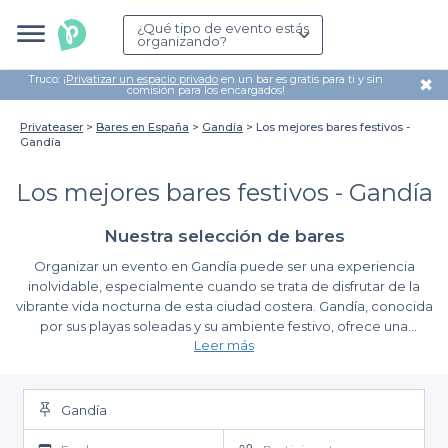
¿Qué tipo de evento estás
organizando?
Truco: ¡
Privatizar un espacio privado
en un bar es gratis para ti y sin
✖
comisión para los encargados!
Privateaser
Bares en España
Gandía
Los mejores bares festivos -
Gandía
Los mejores bares festivos - Gandía
Nuestra selección de bares
Organizar un evento en Gandía puede ser una experiencia
inolvidable, especialmente cuando se trata de disfrutar de la
vibrante vida nocturna de esta ciudad costera. Gandía, conocida
por sus playas soleadas y su ambiente festivo, ofrece una
Leer más
variedad impresionante de bares donde la diversión está
garantizada. Ya sea para un cumpleaños, una despedida de
Ventajas de utilizar Privateaser
soltero o simplemente una reunión con amigos, encontrar el
lugar perfecto es fundamental para asegurar que tu evento sea
Gandía
En
Privateaser
, facilitamos la búsqueda de los mejores bares
un éxito.
festivos en Gandía, donde podrás hacer tu reserva de manera