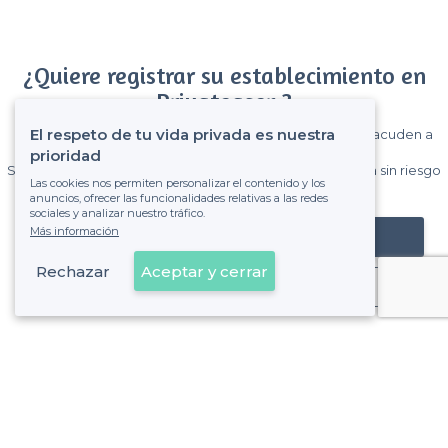
¿Quiere registrar su establecimiento en
Privateaser ?
El respeto de tu vida privada es nuestra
Gane muchos clientes entre el millón de visitantes que acuden a
Privateaser cada mes.
prioridad
Sin comisiones y sin compromiso, pagas una cantidad fija sin riesgo
Las cookies nos permiten personalizar el contenido y los
de ver la factura.
anuncios, ofrecer las funcionalidades relativas a las redes
sociales y analizar nuestro tráfico.
Más información
Registrar mi establecimiento
Rechazar
Aceptar y cerrar
Ya es cliente
Gandía - Tipos de locales
<
Los mejores bares - Gandía