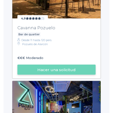
4,9
(3)
Cavanna Pozuelo
Bar de quartier
Desde 11 hasta 120 pers.
Pozuelo de Alarcón
€€€
Moderado
Hacer una solicitud