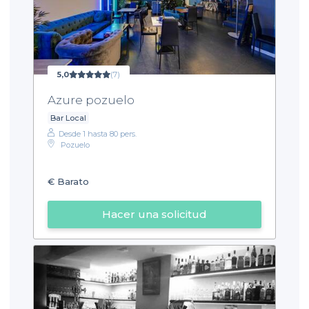
5,0
(7)
Azure pozuelo
Bar Local
Desde 1 hasta 80 pers.
Pozuelo
€
Barato
Hacer una solicitud