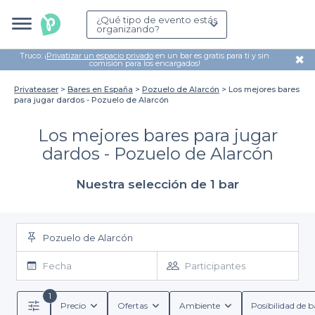
¿Qué tipo de evento estás
organizando?
Truco: ¡
Privatizar un espacio privado
en un bar es gratis para ti y sin
✖
comisión para los encargados!
Privateaser
Bares en España
Pozuelo de Alarcón
Los mejores bares
para jugar dardos - Pozuelo de Alarcón
Los mejores bares para jugar
dardos - Pozuelo de Alarcón
Nuestra selección de 1 bar
Pozuelo de Alarcón
Fecha
Participantes
1
Precio
Ofertas
Ambiente
Posibilidad de b