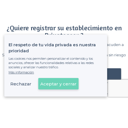
¿Quiere registrar su establecimiento en
Privateaser ?
El respeto de tu vida privada es nuestra
Gane muchos clientes entre el millón de visitantes que acuden a
Privateaser cada mes.
prioridad
Sin comisiones y sin compromiso, pagas una cantidad fija sin riesgo
Las cookies nos permiten personalizar el contenido y los
de ver la factura.
anuncios, ofrecer las funcionalidades relativas a las redes
sociales y analizar nuestro tráfico.
Más información
Registrar mi establecimiento
Rechazar
Aceptar y cerrar
Ya es cliente
Pozuelo de Alarcón - Tipos de locales
<
Los mejores bares - Pozuelo de Alarcón