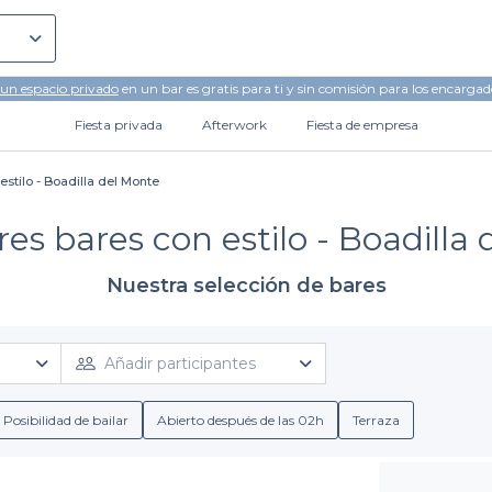
 un espacio privado
en un bar es gratis para ti y sin comisión para los encargad
Fiesta privada
Afterwork
Fiesta de empresa
estilo - Boadilla del Monte
es bares con estilo - Boadilla
Nuestra selección de bares
Añadir participantes
Posibilidad de bailar
Abierto después de las 02h
Terraza