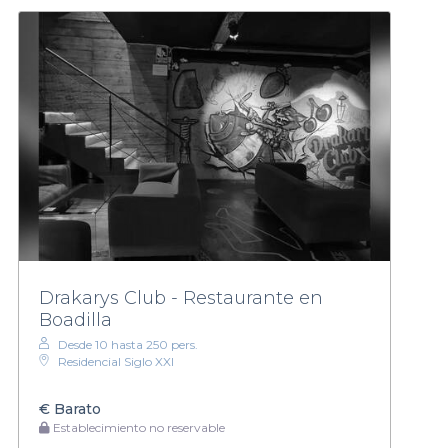
Drakarys Club - Restaurante en
Boadilla
Desde 10 hasta 250 pers.
Residencial Siglo XXI
€
Barato
Establecimiento no reservable