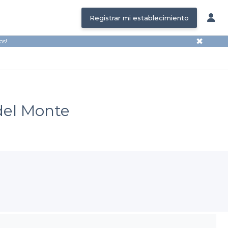
Registrar mi establecimiento
✖
os!
 del Monte