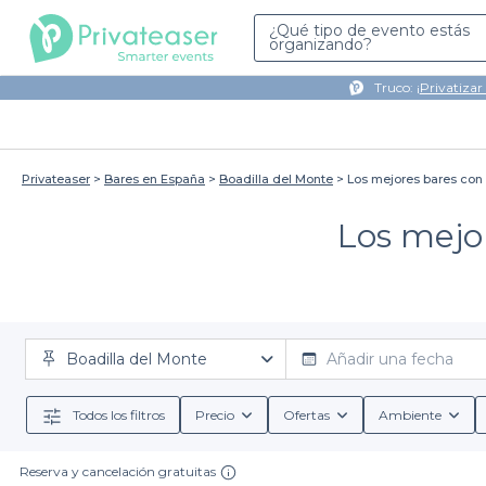
¿Qué tipo de evento estás
organizando?
Truco: ¡
Privatizar
Privateaser
Bares en España
Boadilla del Monte
Los mejores bares con 
Los mejor
Boadilla del Monte
Añadir una fecha
Todos los filtros
Precio
Ofertas
Ambiente
Reserva y cancelación gratuitas