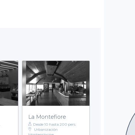
La Montefiore
.
Desde 10 hasta 200 pers.
Urbanización
Montepríncipe