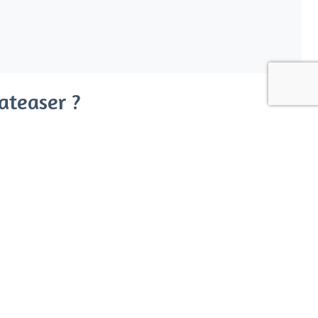
ateaser ?
er cada mes.
la factura.