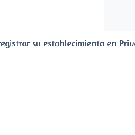
registrar su establecimiento en Priv
 clientes entre el millón de visitantes que acuden a Privateas
ones y sin compromiso, pagas una cantidad fija sin riesgo de ver 
Registrar mi establecimiento
Ya es cliente