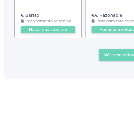
€
Barato
€€
Razonable
Establecimiento no reservable
Establecimiento no reser
Hacer una solicitud
Hacer una solicit
Más resultados