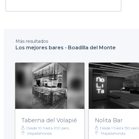
Más resultados
Los mejores bares - Boadilla del Monte
Taberna del Volapié
Nolita Bar
Desde 10 hasta 100 pers.
Desde 1 hasta 150 pers
Majadahonda
Majadahonda