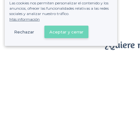
Las cookies nos permiten personalizar el contenido y los
anuncios, ofrecer las funcionalidades relativas a las redes
sociales y analizar nuestro tráfico.
Más información
Rechazar
Aceptar y cerrar
¿Quiere 
Gane muchos
Sin comisi
Boadilla del Monte - Tipos de locales
<
Los mejores bares - Boadilla del Monte
Los mejores bares más baratos - Boadilla del Monte