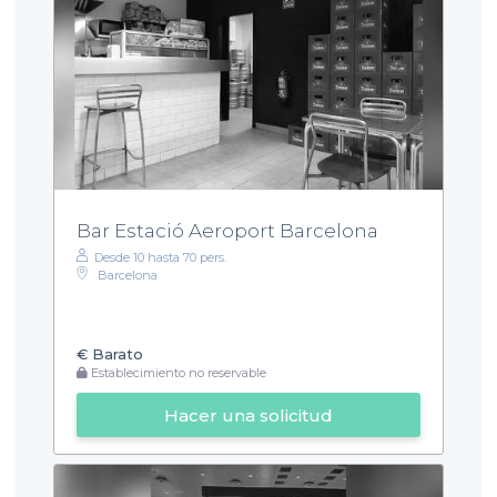
Bar Estació Aeroport Barcelona
Desde 10 hasta 70 pers.
Barcelona
€
Barato
Establecimiento no reservable
Hacer una solicitud