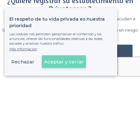
¿Quiere registrar su establecimiento en
Privateaser ?
El respeto de tu vida privada es nuestra
Gane muchos clientes entre el millón de visitantes que acuden a
Privateaser cada mes.
prioridad
Sin comisiones y sin compromiso, pagas una cantidad fija sin riesgo
Las cookies nos permiten personalizar el contenido y los
de ver la factura.
anuncios, ofrecer las funcionalidades relativas a las redes
sociales y analizar nuestro tráfico.
Más información
Registrar mi establecimiento
Rechazar
Aceptar y cerrar
Ya es cliente
Sant Boi de Llobregat - Tipos de locales
<
Los mejores bares - Sant Boi de Llobregat
Sobre Privateaser
Privateaser en Francia