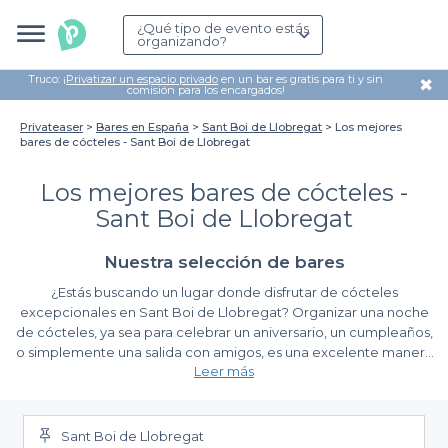
¿Qué tipo de evento estás
organizando?
Truco: ¡
Privatizar un espacio privado
en un bar es gratis para ti y sin
✖
comisión para los encargados!
Privateaser
Bares en España
Sant Boi de Llobregat
Los mejores
bares de cócteles - Sant Boi de Llobregat
Los mejores bares de cócteles -
Sant Boi de Llobregat
Nuestra selección de bares
¿Estás buscando un lugar donde disfrutar de cócteles
excepcionales en Sant Boi de Llobregat? Organizar una noche
de cócteles, ya sea para celebrar un aniversario, un cumpleaños,
o simplemente una salida con amigos, es una excelente manera
Leer más
de relajarse y disfrutar. Nosotros en Privateaser sabemos que la
elección del bar adecuado puede marcar la diferencia en la
La simplicidad de reservar con Privateaser
experiencia de tu evento.
Sant Boi de Llobregat
Aprovecha la plataforma de Privateaser para encontrar los