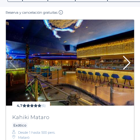
Reserva y cancelación gratuitas
4,7
(6)
Kahiki Mataro
Exótico
Desde 1 hasta 500 pers.
Mataró