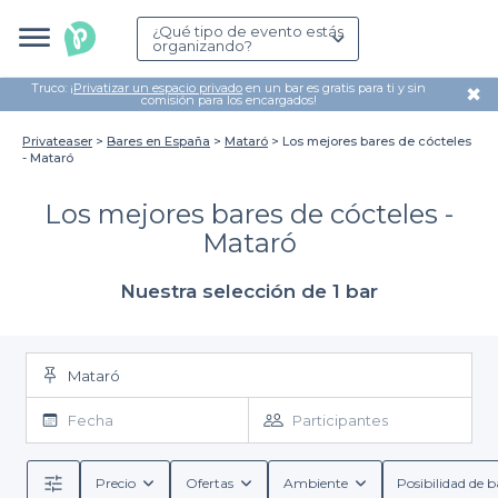
¿Qué tipo de evento estás
organizando?
Truco: ¡
Privatizar un espacio privado
en un bar es gratis para ti y sin
✖
comisión para los encargados!
Privateaser
Bares en España
Mataró
Los mejores bares de cócteles
- Mataró
Los mejores bares de cócteles -
Mataró
Nuestra selección de 1 bar
Mataró
Fecha
Participantes
Precio
Ofertas
Ambiente
Posibilidad de b