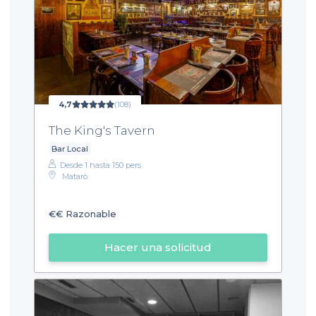
4,7
(108)
The King's Tavern
Bar Local
Desde 1 hasta 150 pers.
Matarò
€€
Razonable
Hacer una solicitud