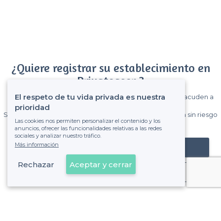
¿Quiere registrar su establecimiento en
Privateaser ?
El respeto de tu vida privada es nuestra
Gane muchos clientes entre el millón de visitantes que acuden a
Privateaser cada mes.
prioridad
Sin comisiones y sin compromiso, pagas una cantidad fija sin riesgo
Las cookies nos permiten personalizar el contenido y los
de ver la factura.
anuncios, ofrecer las funcionalidades relativas a las redes
sociales y analizar nuestro tráfico.
Más información
Registrar mi establecimiento
Rechazar
Aceptar y cerrar
Ya es cliente