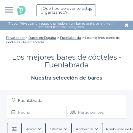
¿Qué tipo de evento estás
organizando?
Truco: ¡
Privatizar un espacio privado
en un bar es gratis para ti y sin
✖
comisión para los encargados!
Privateaser
Bares en España
Fuenlabrada
Los mejores bares de
cócteles - Fuenlabrada
Los mejores bares de cócteles -
Fuenlabrada
Nuestra selección de bares
Fuenlabrada
Fecha
Participantes
Precio
Ofertas
Ambiente
Posibilidad de b