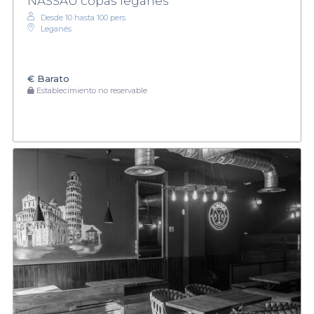
NASSAU copas leganes
Desde 10 hasta 100 pers.
Leganés
€
Barato
Establecimiento no reservable