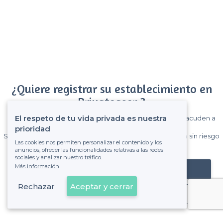
¿Quiere registrar su establecimiento en
Privateaser ?
El respeto de tu vida privada es nuestra
Gane muchos clientes entre el millón de visitantes que acuden a
Privateaser cada mes.
prioridad
Sin comisiones y sin compromiso, pagas una cantidad fija sin riesgo
Las cookies nos permiten personalizar el contenido y los
de ver la factura.
anuncios, ofrecer las funcionalidades relativas a las redes
sociales y analizar nuestro tráfico.
Más información
Registrar mi establecimiento
Rechazar
Aceptar y cerrar
Ya es cliente