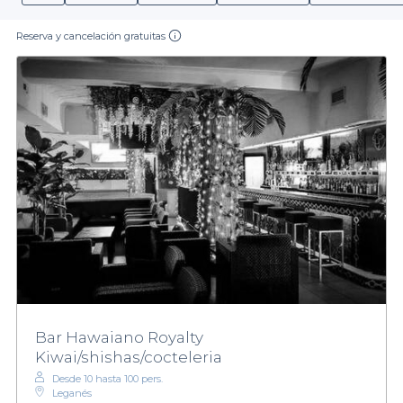
Reserva y cancelación gratuitas
Bar Hawaiano Royalty
Kiwai/shishas/cocteleria
Desde 10 hasta 100 pers.
Leganés