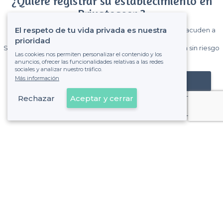
¿Quiere registrar su establecimiento en
Privateaser ?
El respeto de tu vida privada es nuestra
Gane muchos clientes entre el millón de visitantes que acuden a
Privateaser cada mes.
prioridad
Sin comisiones y sin compromiso, pagas una cantidad fija sin riesgo
Las cookies nos permiten personalizar el contenido y los
de ver la factura.
anuncios, ofrecer las funcionalidades relativas a las redes
sociales y analizar nuestro tráfico.
Más información
Registrar mi establecimiento
Rechazar
Aceptar y cerrar
Ya es cliente
Sant Boi de Llobregat - Tipos de locales
<
Los mejores bares - Sant Boi de Llobregat
Sobre Privateaser
Privateaser en Francia