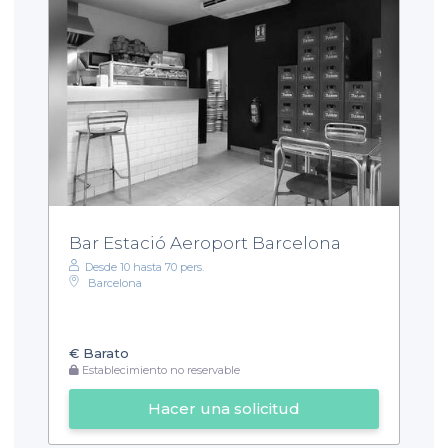
Bar Estació Aeroport Barcelona
Desde 10 hasta 70 pers.
Barcelona
€
Barato
Establecimiento no reservable
Hacer una solicitud