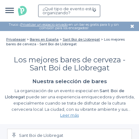
¿Qué tipo de evento estás
organizando?
Truco: ¡
Privatizar un espacio privado
en un bar es gratis para ti y sin
✖
comisión para los encargados!
Privateaser
Bares en España
Sant Boi de Llobregat
Los mejores
bares de cerveza - Sant Boi de Llobregat
Los mejores bares de cerveza -
Sant Boi de Llobregat
Nuestra selección de bares
La organización de un evento especial en
Sant Boi de
Llobregat
puede ser una experiencia enriquecedora y divertida,
especialmente cuando se trata de disfrutar de la cultura
cervecera local. La ciudad, con su vibrante ambiente y sus
Leer más
encantadoras calles, ofrece una variedad de bares donde la
cerveza es la protagonista. Estos lugares no solo son perfectos
La experiencia de reservar con Privateaser
para celebrar con amigos, sino también para realizar eventos
corporativos y encuentros sociales.
Sant Boi de Llobregat
Utilizando
Privateaser
, la planificación de tu evento en uno de