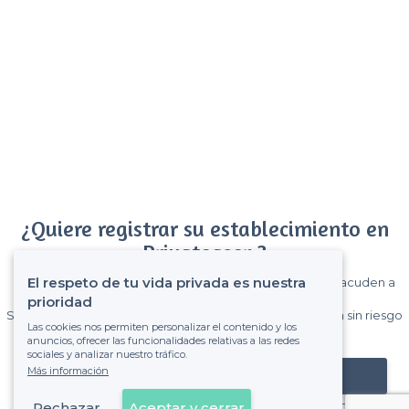
¿Quiere registrar su establecimiento en
Privateaser ?
El respeto de tu vida privada es nuestra
Gane muchos clientes entre el millón de visitantes que acuden a
Privateaser cada mes.
prioridad
Sin comisiones y sin compromiso, pagas una cantidad fija sin riesgo
Las cookies nos permiten personalizar el contenido y los
de ver la factura.
anuncios, ofrecer las funcionalidades relativas a las redes
sociales y analizar nuestro tráfico.
Más información
Registrar mi establecimiento
Rechazar
Aceptar y cerrar