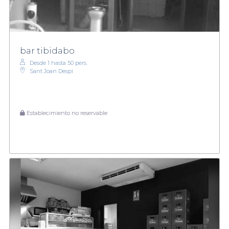
bar tibidabo
Desde 1 hasta 50 pers.
Sant Joan Despi
Establecimiento no reservable