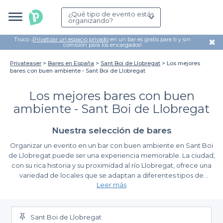
¿Qué tipo de evento estás
organizando?
Truco: ¡
Privatizar un espacio privado
en un bar es gratis para ti y sin
✖
comisión para los encargados!
Privateaser
Bares en España
Sant Boi de Llobregat
Los mejores
bares con buen ambiente - Sant Boi de Llobregat
Los mejores bares con buen
ambiente - Sant Boi de Llobregat
Nuestra selección de bares
Organizar un evento en un bar con buen ambiente en Sant Boi
de Llobregat puede ser una experiencia memorable. La ciudad,
con su rica historia y su proximidad al río Llobregat, ofrece una
variedad de locales que se adaptan a diferentes tipos de
Leer más
reuniones, ya sea una celebración íntima con amigos o una
reunión más formal. Un buen ambiente en los bares no solo
Descubre la simplicidad de reservar con Privateaser
fomenta la socialización, sino que también transforma cualquier
evento en una ocasión especial.
Sant Boi de Llobregat
En Privateaser, hemos hecho que la planificación del evento sea