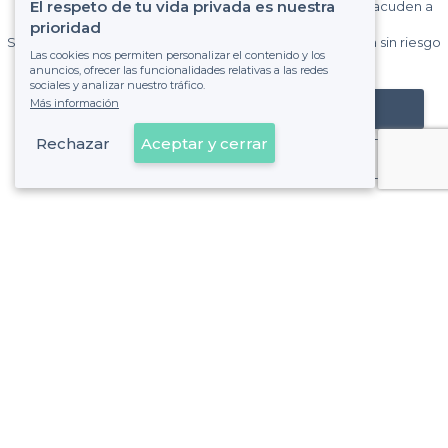
El respeto de tu vida privada es nuestra
Gane muchos clientes entre el millón de visitantes que acuden a
Privateaser cada mes.
prioridad
Sin comisiones y sin compromiso, pagas una cantidad fija sin riesgo
Las cookies nos permiten personalizar el contenido y los
de ver la factura.
anuncios, ofrecer las funcionalidades relativas a las redes
sociales y analizar nuestro tráfico.
Más información
Registrar mi establecimiento
Rechazar
Aceptar y cerrar
Ya es cliente
Rivas-Vaciamadrid - Tipos de locales
<
Los mejores bares - Rivas-Vaciamadrid
Los mejores bares nocturnos - Rivas-Vaciamadrid