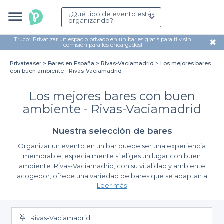
¿Qué tipo de evento estás
organizando?
Truco: ¡
Privatizar un espacio privado
en un bar es gratis para ti y sin
✖
comisión para los encargados!
Privateaser
Bares en España
Rivas-Vaciamadrid
Los mejores bares
con buen ambiente - Rivas-Vaciamadrid
Los mejores bares con buen
ambiente - Rivas-Vaciamadrid
Nuestra selección de bares
Organizar un evento en un bar puede ser una experiencia
memorable, especialmente si eliges un lugar con buen
ambiente. Rivas-Vaciamadrid, con su vitalidad y ambiente
acogedor, ofrece una variedad de bares que se adaptan a
Leer más
todas tus necesidades. Desde celebraciones privadas hasta
encuentros informales, encontrar el espacio ideal puede ser un
Descubre la simplicidad de reservar
reto. Sin embargo, gracias a Privateaser, hemos hecho que la
búsqueda de los mejores bares en esta encantadora ciudad sea
Rivas-Vaciamadrid
Utilizando nuestra plataforma, podrás acceder a un amplio