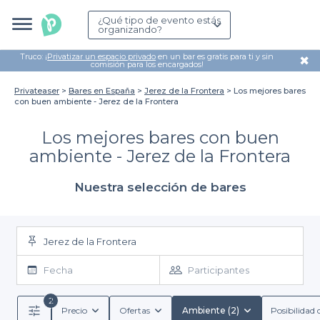
¿Qué tipo de evento estás
organizando?
Truco: ¡
Privatizar un espacio privado
en un bar es gratis para ti y sin
✖
comisión para los encargados!
Privateaser
Bares en España
Jerez de la Frontera
Los mejores bares
con buen ambiente - Jerez de la Frontera
Los mejores bares con buen
ambiente - Jerez de la Frontera
Nuestra selección de bares
Jerez de la Frontera
Fecha
Participantes
2
Precio
Ofertas
Ambiente (2)
Posibilidad 