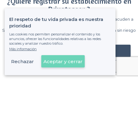
¿Quiere registrar su establecimiento en
Privateaser ?
El respeto de tu vida privada es nuestra
Gane muchos clientes entre el millón de visitantes que acuden a
Privateaser cada mes.
prioridad
Sin comisiones y sin compromiso, pagas una cantidad fija sin riesgo
Las cookies nos permiten personalizar el contenido y los
de ver la factura.
anuncios, ofrecer las funcionalidades relativas a las redes
sociales y analizar nuestro tráfico.
Más información
Registrar mi establecimiento
Rechazar
Aceptar y cerrar
Ya es cliente
Jerez de la Frontera - Tipos de locales
<
Los mejores bares - Jerez de la Frontera
Sobre Privateaser
Privateaser en Francia