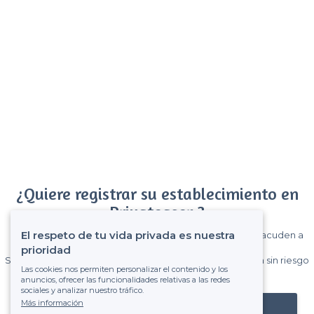
¿Quiere registrar su establecimiento en
Privateaser ?
El respeto de tu vida privada es nuestra
Gane muchos clientes entre el millón de visitantes que acuden a
Privateaser cada mes.
prioridad
Sin comisiones y sin compromiso, pagas una cantidad fija sin riesgo
Las cookies nos permiten personalizar el contenido y los
de ver la factura.
anuncios, ofrecer las funcionalidades relativas a las redes
sociales y analizar nuestro tráfico.
Más información
Registrar mi establecimiento