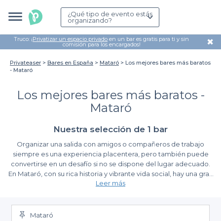
¿Qué tipo de evento estás
organizando?
Truco: ¡
Privatizar un espacio privado
en un bar es gratis para ti y sin
✖
comisión para los encargados!
Privateaser
Bares en España
Mataró
Los mejores bares más baratos
- Mataró
Los mejores bares más baratos -
Mataró
Nuestra selección de 1 bar
Organizar una salida con amigos o compañeros de trabajo
siempre es una experiencia placentera, pero también puede
convertirse en un desafío si no se dispone del lugar adecuado.
En Mataró, con su rica historia y vibrante vida social, hay una gran
Leer más
variedad de opciones para disfrutar de una buena bebida sin
que se resienta tu bolsillo. Desde ambientes relajados hasta
Ventajas de usar Privateaser
espacios animados, los
bares más baratos
de la ciudad están
pensados para adaptarse a todas tus necesidades.
Mataró
En Privateaser, hemos simplificado el proceso de búsqueda y