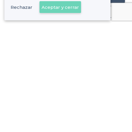
Rechazar
Aceptar y cerrar
Ya es cliente
Mataró - Tipos de locales
<
Los mejores bares - Mataró
Los mejores bares con terraza - Mataró
Los mejores bares originales - Mataró
Sobre Privateaser
Privateaser en Francia