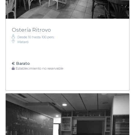
Ostería Ritrovo
Desde 10 hasta 100 pers.
Mataró
€
Barato
Establecimiento no reservable