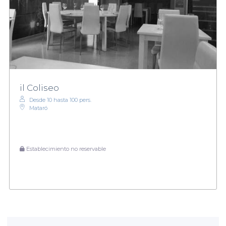
il Coliseo
Desde 10 hasta 100 pers.
Mataró
Establecimiento no reservable