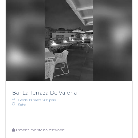
Bar La Terraza De Valeria
Desde 10 hasta 200 pers.
Soho
Establecimiento no reservable