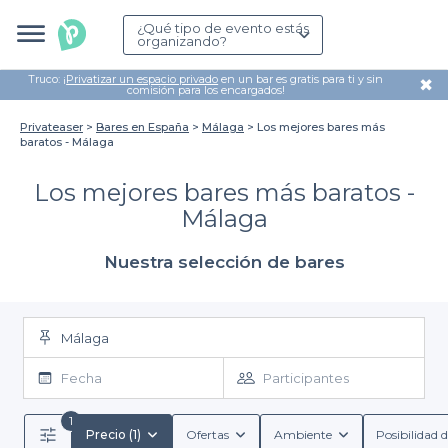
¿Qué tipo de evento estás
organizando?
Truco: ¡
Privatizar un espacio privado
en un bar es gratis para ti y sin
✖
comisión para los encargados!
Privateaser
Bares en España
Málaga
Los mejores bares más
baratos - Málaga
Los mejores bares más baratos -
Málaga
Nuestra selección de bares
Málaga
Fecha
Participantes
1
Precio (1)
Ofertas
Ambiente
Posibilidad d