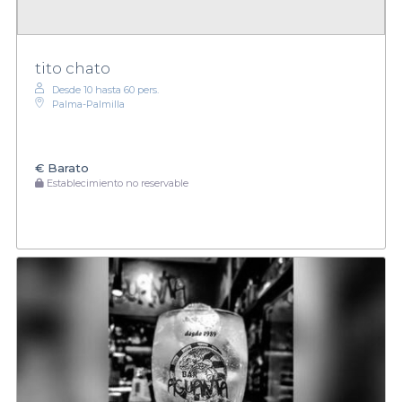
tito chato
Desde 10 hasta 60 pers.
Palma-Palmilla
€
Barato
Establecimiento no reservable