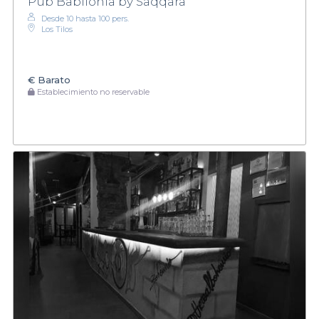
Pub Babilonia by Saqqara
Desde 10 hasta 100 pers.
Los Tilos
€
Barato
Establecimiento no reservable