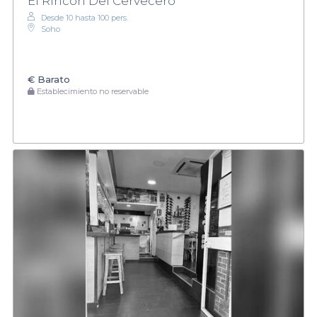
El Rincón Del Cervecero
Desde 10 hasta 100 pers.
Soho
€
Barato
Establecimiento no reservable