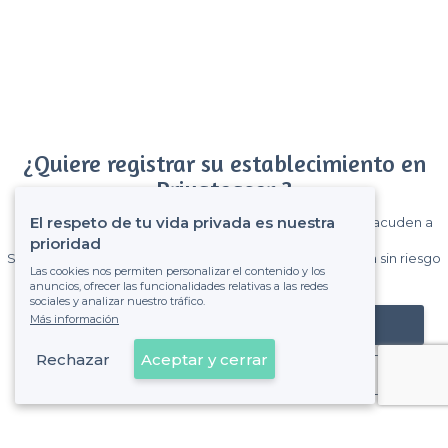
¿Quiere registrar su establecimiento en
Privateaser ?
El respeto de tu vida privada es nuestra
Gane muchos clientes entre el millón de visitantes que acuden a
Privateaser cada mes.
prioridad
Sin comisiones y sin compromiso, pagas una cantidad fija sin riesgo
Las cookies nos permiten personalizar el contenido y los
de ver la factura.
anuncios, ofrecer las funcionalidades relativas a las redes
sociales y analizar nuestro tráfico.
Más información
Registrar mi establecimiento
Rechazar
Aceptar y cerrar
Ya es cliente