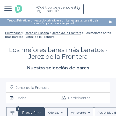
¿Qué tipo de evento estás
organizando?
Truco: ¡
Privatizar un espacio privado
en un bar es gratis para ti y sin
✖
comisión para los encargados!
Privateaser
Bares en España
Jerez de la Frontera
Los mejores bares
más baratos - Jerez de la Frontera
Los mejores bares más baratos -
Jerez de la Frontera
Nuestra selección de bares
Jerez de la Frontera
Fecha
Participantes
1
Precio (1)
Ofertas
Ambiente
Posibilidad d