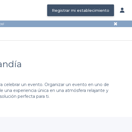
Registrar mi establecimiento
✖
os!
andía
ara celebrar un evento. Organizar un evento en uno de
e una experiencia única en una atmósfera relajante y
olución perfecta para ti.
ción de bares que se adaptan a todos los gustos y
ena íntima o un afterwork. Al reservar con nosotros,
ersas opciones de comida y bebida, desde refrescos y
 memorable.