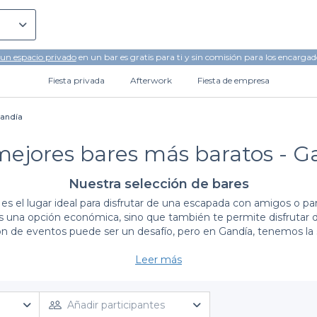
 un espacio privado
en un bar es gratis para ti y sin comisión para los encargad
Fiesta privada
Afterwork
Fiesta de empresa
Gandía
mejores bares más baratos - G
Nuestra selección de bares
, es el lugar ideal para disfrutar de una escapada con amigos o p
es una opción económica, sino que también te permite disfrutar d
ón de eventos puede ser un desafío, pero en Gandía, tenemos la s
llez de uso de nuestra plataforma. Disponemos de una amplia selec
Leer más
con música en vivo hasta bares más tranquilos, ideales para una c
iones de reserva detalladas y menús de grupo que incluyen div
ocales hasta cócteles innovadores que harán que tu evento sea
Añadir participantes