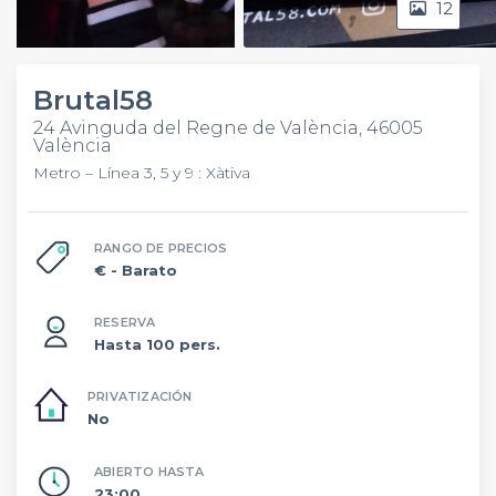
12
Video
Brutal58
24 Avinguda del Regne de València, 46005
València
Metro – Línea 3, 5 y 9 : Xàtiva
RANGO DE PRECIOS
€
- Barato
RESERVA
Hasta 100 pers.
PRIVATIZACIÓN
No
ABIERTO HASTA
23:00