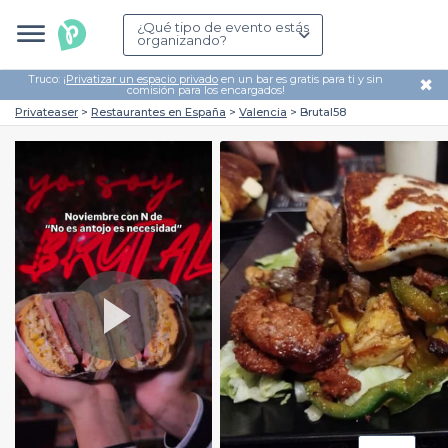
¿Qué tipo de evento estás
organizando?
Truco: ¡
Privatizar un espacio privado
en un bar es gratis para ti y sin
✖
comisión para los encargados!
Privateaser
Restaurantes en España
Valencia
Brutal58
Play