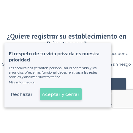
¿Quiere registrar su establecimiento en
Privateaser ?
El respeto de tu vida privada es nuestra
Gane muchos clientes entre el millón de visitantes que acuden a
Privateaser cada mes.
prioridad
Sin comisiones y sin compromiso, pagas una cantidad fija sin riesgo
Las cookies nos permiten personalizar el contenido y los
de ver la factura.
anuncios, ofrecer las funcionalidades relativas a las redes
sociales y analizar nuestro tráfico.
Más información
Registrar mi establecimiento
Rechazar
Aceptar y cerrar
Ya es cliente