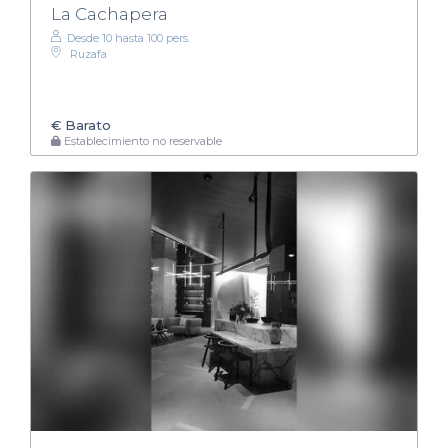
La Cachapera
Desde 10 hasta 100 pers.
Ruzafa
€
Barato
Establecimiento no reservable