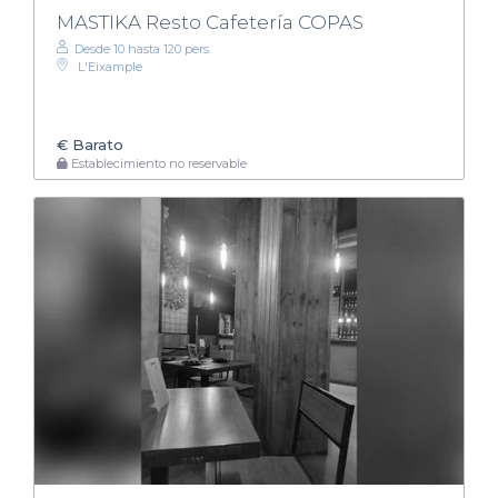
MASTIKA Resto Cafetería COPAS
Desde 10 hasta 120 pers.
L'Eixample
€
Barato
Establecimiento no reservable