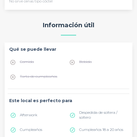
No sirve cenas tipo cóctel
Información útil
Qué se puede llevar
Comida
Bebida
Tarta de cumpleaños
Este local es perfecto para
Despedida de soltera /
Afterwork
soltero
Cumpleaños
Cumpleaños 18 a 20 años