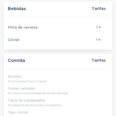
Bebidas
Tarifas
Pinta de cerveza
3 €
Cóctel
5 €
Comida
Tarifas
Picoteo
No sirve planchas ni tapas
Comer sentado
No ofrece la posibilidad de comer sentado
Tarta de cumpleaños
No dispone de tartas de cumpleaños
Tipo cóctel