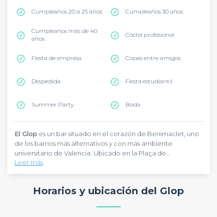
Cumpleaños 20 a 25 años
Cumpleaños 30 años
Cumpleaños más de 40
Cóctel profesional
años
Fiesta de empresa
Copas entre amigos
Despedida
Fiesta estudiantil
Summer Party
Boda
El Glop
es un bar situado en el corazón de Benimaclet, uno
de los barrios más alternativos y con más ambiente
universitario de Valencia. Ubicado en la Plaça de
Leer más
Benimaclet, este local es perfecto para organizar
afterworks, cumpleaños o quedadas entre amigos. Para
El Glop
es un bar alternativo con más de dos siglos de
llegar, puedes tomar las líneas 3, 4 o 6 del metro hasta la
historia arquitectónica, ofreciendo un ambiente
Horarios y ubicación del Glop
estación de Benimaclet, situada a pocos metros del bar.
desenfadado y multicultural. Este pub valenciano destaca
por su música variada (rock, indie, electrónica, todo menos
radiofórmulas) y su ambiente acogedor. La decoración
El Glop
es reservable de lunes a sábado de 19:00 a 03:30.