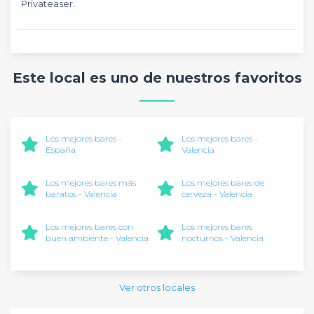
Privateaser.
Este local es uno de nuestros favoritos
Los mejores bares -
Los mejores bares -
España
Valencia
Los mejores bares más
Los mejores bares de
baratos - Valencia
cerveza - Valencia
Los mejores bares con
Los mejores bares
buen ambiente - Valencia
nocturnos - Valencia
Ver otros locales