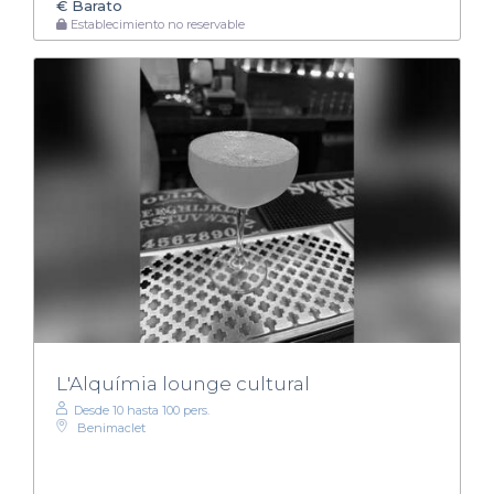
€
Barato
Establecimiento no reservable
L'Alquímia lounge cultural
Desde 10 hasta 100 pers.
Benimaclet