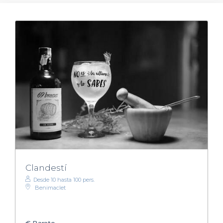
Clandestí
Desde 10 hasta 100 pers.
Benimaclet
€
Barato