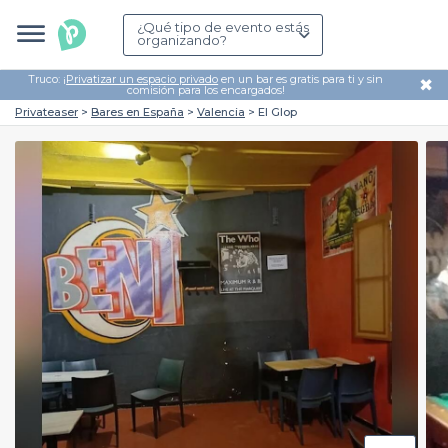
¿Qué tipo de evento estás
organizando?
Truco: ¡
Privatizar un espacio privado
en un bar es gratis para ti y sin
✖
comisión para los encargados!
Privateaser
Bares en España
Valencia
El Glop