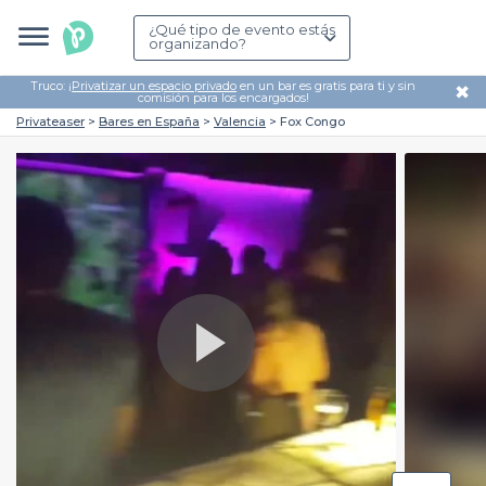
¿Qué tipo de evento estás
organizando?
Truco: ¡
Privatizar un espacio privado
en un bar es gratis para ti y sin
✖
comisión para los encargados!
Privateaser
Bares en España
Valencia
Fox Congo
Play