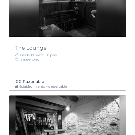
The Lounge
Desde 10 hasta 150 pers.
Ciutat Vella
€€
Razonable
Establecimiento no reservable