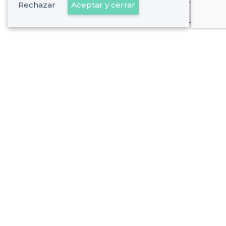
Rechazar
Aceptar y cerrar
Ya es cliente
Sobre Privateaser
Privateaser en Francia
Ayuda
Registrar mi establecimiento
Política de privacidad
Condiciones generales de uso
Contáctenos
contacto@privateaser.es
Nuestros clientes están satisfechos :