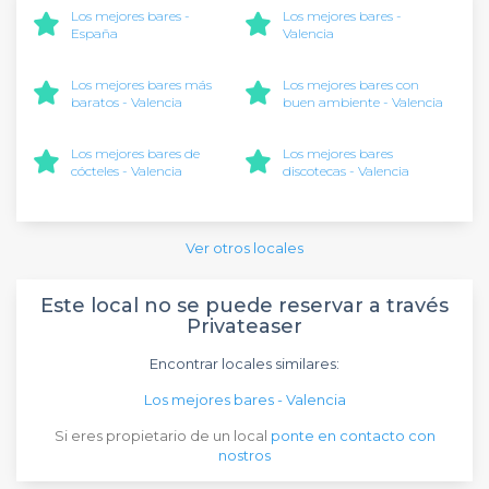
Los mejores bares -
Los mejores bares -
España
Valencia
Los mejores bares más
Los mejores bares con
baratos - Valencia
buen ambiente - Valencia
Los mejores bares de
Los mejores bares
cócteles - Valencia
discotecas - Valencia
Ver otros locales
Este local no se puede reservar a través
Privateaser
Encontrar locales similares:
Los mejores bares - Valencia
Si eres propietario de un local
ponte en contacto con
nostros