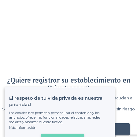
¿Quiere registrar su establecimiento en
Privateaser ?
El respeto de tu vida privada es nuestra
Gane muchos clientes entre el millón de visitantes que acuden a
Privateaser cada mes.
prioridad
Sin comisiones y sin compromiso, pagas una cantidad fija sin riesgo
Las cookies nos permiten personalizar el contenido y los
de ver la factura.
anuncios, ofrecer las funcionalidades relativas a las redes
sociales y analizar nuestro tráfico.
Más información
Registrar mi establecimiento