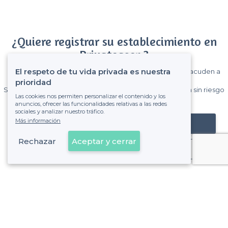
¿Quiere registrar su establecimiento en
Privateaser ?
El respeto de tu vida privada es nuestra
Gane muchos clientes entre el millón de visitantes que acuden a
Privateaser cada mes.
prioridad
Sin comisiones y sin compromiso, pagas una cantidad fija sin riesgo
Las cookies nos permiten personalizar el contenido y los
de ver la factura.
anuncios, ofrecer las funcionalidades relativas a las redes
sociales y analizar nuestro tráfico.
Más información
Registrar mi establecimiento
Rechazar
Aceptar y cerrar
Ya es cliente
Sobre Privateaser