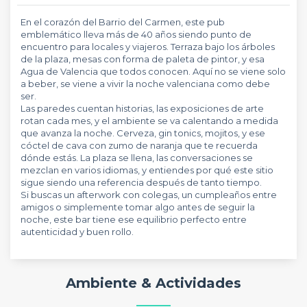
En el corazón del Barrio del Carmen, este pub
emblemático lleva más de 40 años siendo punto de
encuentro para locales y viajeros. Terraza bajo los árboles
de la plaza, mesas con forma de paleta de pintor, y esa
Agua de Valencia que todos conocen. Aquí no se viene solo
a beber, se viene a vivir la noche valenciana como debe
ser.
Las paredes cuentan historias, las exposiciones de arte
rotan cada mes, y el ambiente se va calentando a medida
que avanza la noche. Cerveza, gin tonics, mojitos, y ese
cóctel de cava con zumo de naranja que te recuerda
dónde estás. La plaza se llena, las conversaciones se
mezclan en varios idiomas, y entiendes por qué este sitio
sigue siendo una referencia después de tanto tiempo.
Si buscas un afterwork con colegas, un cumpleaños entre
amigos o simplemente tomar algo antes de seguir la
noche, este bar tiene ese equilibrio perfecto entre
autenticidad y buen rollo.
Ambiente & Actividades