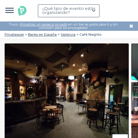
¿Qué tipo de evento estás
organizando?
Truco: ¡
Privatizar un espacio privado
en un bar es gratis para ti y sin
✖
comisión para los encargados!
Privateaser
Bares en España
Valencia
Café Negrito