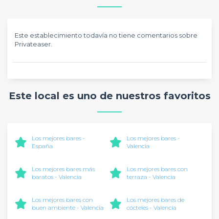
Este establecimiento todavía no tiene comentarios sobre
Privateaser.
Este local es uno de nuestros favoritos
Los mejores bares -
Los mejores bares -
España
Valencia
Los mejores bares más
Los mejores bares con
baratos - Valencia
terraza - Valencia
Los mejores bares con
Los mejores bares de
buen ambiente - Valencia
cócteles - Valencia