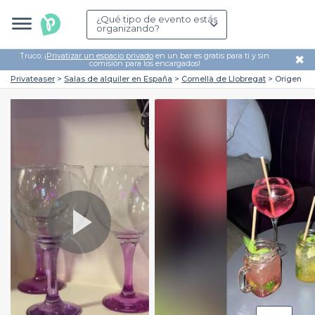
¿Qué tipo de evento estás
organizando?
Truco: ¡
Privatizar un espacio privado
en un bar es gratis para ti y sin
✖
comisión para los encargados!
Privateaser
Salas de alquiler en España
Cornellà de Llobregat
Origen
Play