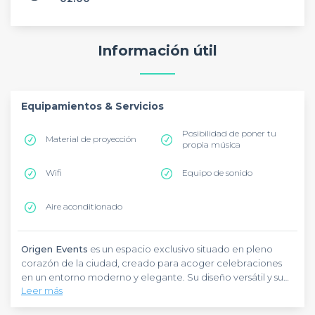
Información útil
Equipamientos & Servicios
Posibilidad de poner tu
Material de proyección
propia música
Wifi
Equipo de sonido
Aire aconditionado
Origen Events
es un espacio exclusivo situado en pleno
corazón de la ciudad, creado para acoger celebraciones
en un entorno moderno y elegante. Su diseño versátil y su
Leer más
atmósfera acogedora lo convierten en el lugar perfecto
para reuniones de empresa, cumpleaños, presentaciones o
El espacio dispone de diversas áreas que pueden reservarse