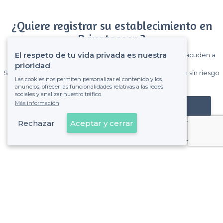
¿Quiere registrar su establecimiento en
Privateaser ?
El respeto de tu vida privada es nuestra
Gane muchos clientes entre el millón de visitantes que acuden a
Privateaser cada mes.
prioridad
Sin comisiones y sin compromiso, pagas una cantidad fija sin riesgo
Las cookies nos permiten personalizar el contenido y los
de ver la factura.
anuncios, ofrecer las funcionalidades relativas a las redes
sociales y analizar nuestro tráfico.
Más información
Registrar mi establecimiento
Rechazar
Aceptar y cerrar
Ya es cliente
Sobre Privateaser
Privateaser en Francia