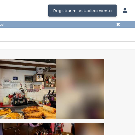
Registrar mi establecimiento
✖
os!