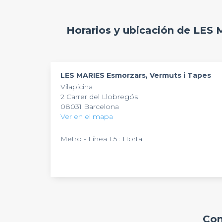
eventos al aire libre, mientras que el interior
catalán.
Horarios y ubicación de LES
LES MARIES Esmorzars, Vermuts i Tapes
Vilapicina
2 Carrer del Llobregós
08031 Barcelona
Ver en el mapa
Metro - Línea L5 : Horta
Com