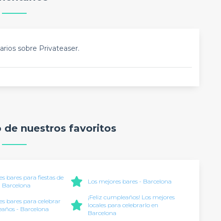
rios sobre Privateaser.
o de nuestros favoritos
s bares para fiestas de
Los mejores bares - Barcelona
 Barcelona
¡Feliz cumpleaños! Los mejores
es bares para celebrar
locales para celebrarlo en
años - Barcelona
Barcelona