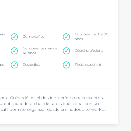
tera
Cumpleaños 18 a 20
Cumpleaños
años
Cumpleaños más de
Cóctel profesional
40 años
gos
Despedida
Fiesta estudiantil
Horta-Guinardó, es el destino perfecto para eventos
autenticidad de un bar de tapas tradicional con un
átil permite organizar desde animados afterworks
s artesanales y tapas caseras que encarnan la esencia
za exterior brinda un espacio adicional ideal para