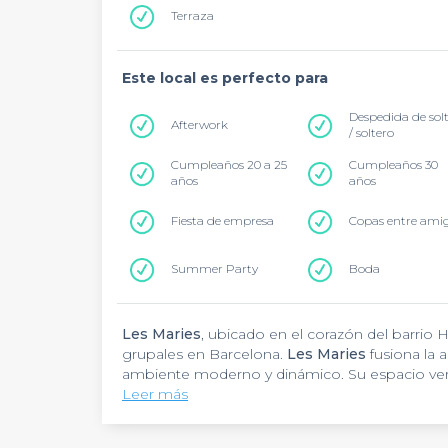
Terraza
Este local es perfecto para
Despedida de sol
Afterwork
/ soltero
Cumpleaños 20 a 25
Cumpleaños 30
años
años
Fiesta de empresa
Copas entre ami
Summer Party
Boda
Les Maries
, ubicado en el corazón del barrio 
grupales en Barcelona.
Les Maries
fusiona la 
ambiente moderno y dinámico. Su espacio vers
hasta celebraciones especiales.
Leer más
Les Maries
destaca por su selección de vermut
de la cultura barcelonesa del aperitivo. La terra