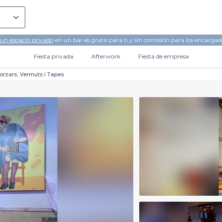
 un espacio privado
en un bar es gratis para ti y sin comisión para los encargad
Fiesta privada
Afterwork
Fiesta de empresa
rzars, Vermuts i Tapes