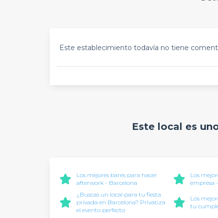
Este establecimiento todavía no tiene comenta
Este local es un
Los mejores bares para hacer
Los mejore
afterwork - Barcelona
empresa -
¿Buscas un local para tu fiesta
Los mejor
privada en Barcelona? Privatiza
tu cumple
el evento perfecto