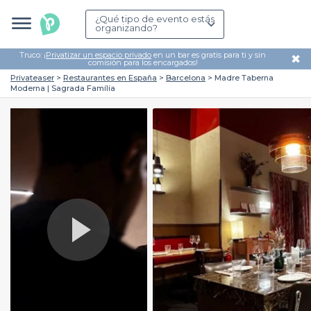
¿Qué tipo de evento estás
organizando?
Truco: ¡
Privatizar un espacio privado
en un bar es gratis para ti y sin
✖
comisión para los encargados!
Privateaser
Restaurantes en España
Barcelona
Madre Taberna
Moderna | Sagrada Família
Play