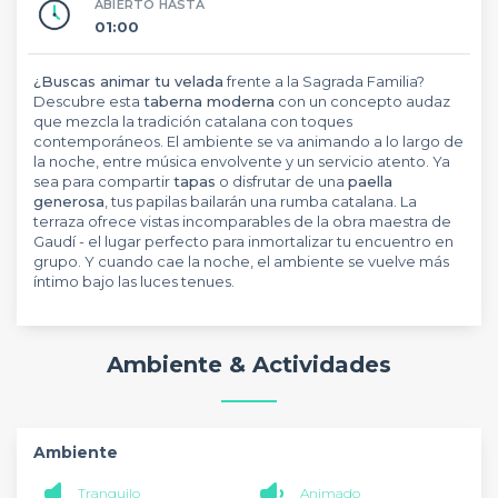
ABIERTO HASTA
01:00
¿Buscas animar tu velada
frente a la Sagrada Familia?
Descubre esta
taberna moderna
con un concepto audaz
que mezcla la tradición catalana con toques
contemporáneos. El ambiente se va animando a lo largo de
la noche, entre música envolvente y un servicio atento. Ya
sea para compartir
tapas
o disfrutar de una
paella
generosa
, tus papilas bailarán una rumba catalana. La
terraza ofrece vistas incomparables de la obra maestra de
Gaudí - el lugar perfecto para inmortalizar tu encuentro en
grupo. Y cuando cae la noche, el ambiente se vuelve más
íntimo bajo las luces tenues.
Ambiente & Actividades
Ambiente
Tranquilo
Animado