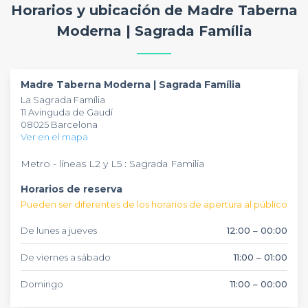
Horarios y ubicación de Madre Taberna
elegante y acogedor. Con su terraza panorámica que
ofrece vistas espectaculares al monumento emblemático,
Moderna | Sagrada Família
Madre Taberna Moderna
es el lugar ideal para comidas de
negocios, cumpleaños o veladas entre amigos. El
restaurante puede acoger hasta 100 comensales en un
ambiente a la vez relajado y sofisticado.
Madre Taberna Moderna | Sagrada Família
La Sagrada Família
11 Avinguda de Gaudí
08025 Barcelona
Ver en el mapa
Metro - líneas L2 y L5 : Sagrada Familia
Horarios de reserva
Pueden ser diferentes de los horarios de apertura al público
De lunes a jueves
12:00 – 00:00
De viernes a sábado
11:00 – 01:00
Domingo
11:00 – 00:00