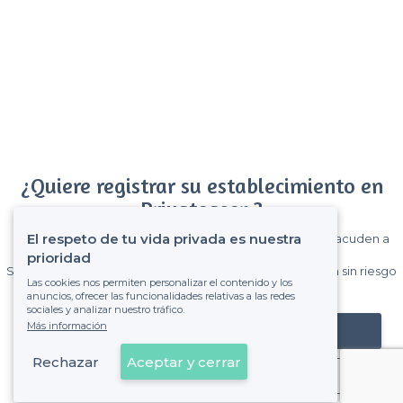
¿Quiere registrar su establecimiento en
Privateaser ?
El respeto de tu vida privada es nuestra
Gane muchos clientes entre el millón de visitantes que acuden a
Privateaser cada mes.
prioridad
Sin comisiones y sin compromiso, pagas una cantidad fija sin riesgo
Las cookies nos permiten personalizar el contenido y los
de ver la factura.
anuncios, ofrecer las funcionalidades relativas a las redes
sociales y analizar nuestro tráfico.
Más información
Registrar mi establecimiento
Rechazar
Aceptar y cerrar
Ya es cliente