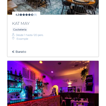
4,5
(8)
KAT MAY
Coctelería
Desde 1 hasta 120 pers.
Eixample
€
Barato