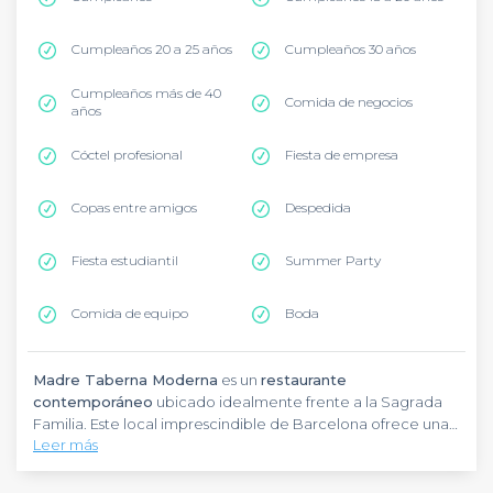
Cumpleaños 20 a 25 años
Cumpleaños 30 años
Cumpleaños más de 40
Comida de negocios
años
Cóctel profesional
Fiesta de empresa
Copas entre amigos
Despedida
Fiesta estudiantil
Summer Party
Comida de equipo
Boda
Madre Taberna Moderna
es un
restaurante
contemporáneo
ubicado idealmente frente a la Sagrada
Familia. Este local imprescindible de Barcelona ofrece una
Leer más
cocina mediterránea refinada, perfecta para eventos
grupales. La carta se centra en
tapas creativas
y
platos
tradicionales
reinventados servidos en un ambiente