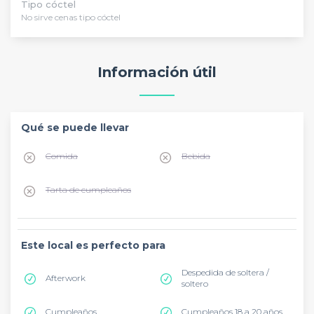
Tipo cóctel
No sirve cenas tipo cóctel
Información útil
Qué se puede llevar
Comida
Bebida
Tarta de cumpleaños
Este local es perfecto para
Despedida de soltera /
Afterwork
soltero
Cumpleaños
Cumpleaños 18 a 20 años