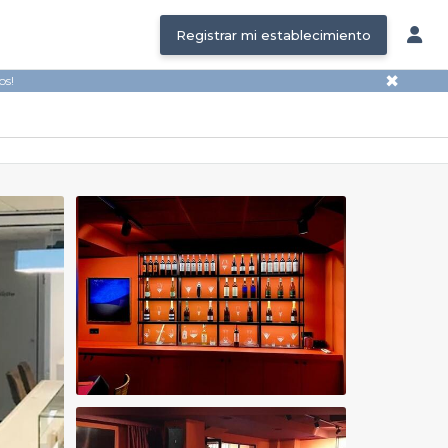
Registrar mi establecimiento
✖
os!