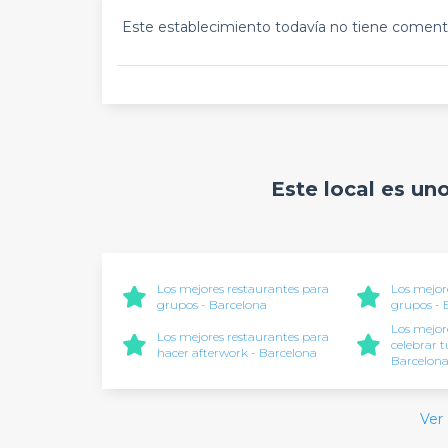
Este establecimiento todavía no tiene comenta
Este local es un
Los mejores restaurantes para
Los mejor
grupos - Barcelona
grupos -
Los mejor
Los mejores restaurantes para
celebrar 
hacer afterwork - Barcelona
Barcelon
Ver 