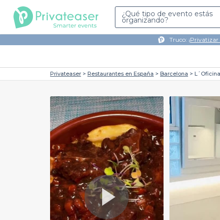
¿Qué tipo de evento estás
organizando?
Truco: ¡
Privatizar
Privateaser
Restaurantes en España
Barcelona
L´Oficin