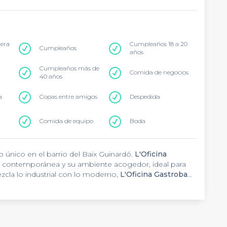
tera
Cumpleaños 18 a 20
Cumpleaños
años
Cumpleaños más de
Comida de negocios
40 años
a
Copas entre amigos
Despedida
Comida de equipo
Boda
único en el barrio del Baix Guinardó.
L'Oficina
a contemporánea y su ambiente acogedor, ideal para
cla lo industrial con lo moderno,
L'Oficina Gastrobar
 cenas de empresa y encuentros sociales. Su carta de
ta perfectamente cualquier ocasión especial.