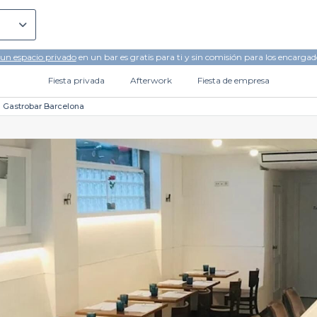
 un espacio privado
en un bar es gratis para ti y sin comisión para los encargad
Fiesta privada
Afterwork
Fiesta de empresa
a Gastrobar Barcelona