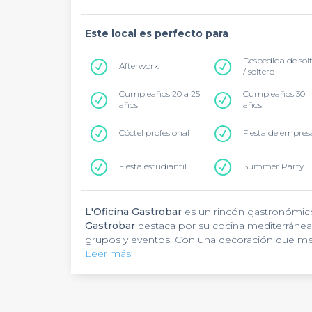
Este local es perfecto para
Despedida de sol
Afterwork
/ soltero
Cumpleaños 20 a 25
Cumpleaños 30
años
años
Cóctel profesional
Fiesta de empres
Fiesta estudiantil
Summer Party
L'Oficina Gastrobar
es un rincón gastronómico 
Gastrobar
destaca por su cocina mediterráne
grupos y eventos. Con una decoración que mez
ofrece espacios versátiles para celebraciones,
Leer más
tapas gourmet y cócteles creativos complemen