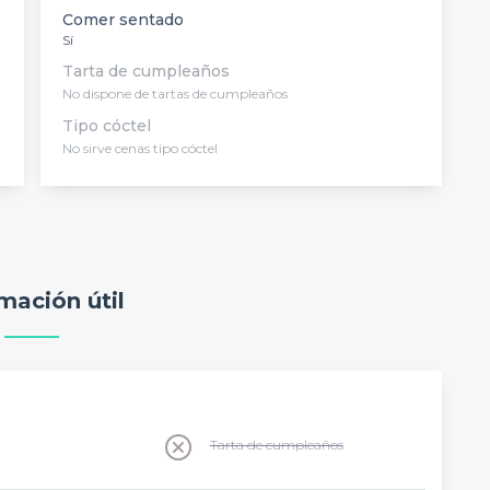
Comer sentado
Sí
Tarta de cumpleaños
No dispone de tartas de cumpleaños
Tipo cóctel
No sirve cenas tipo cóctel
mación útil
Tarta de cumpleaños