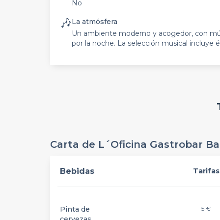
No
🎶
La atmósfera
Un ambiente moderno y acogedor, con mús
por la noche. La selección musical incluye éx
Carta de L´Oficina Gastrobar B
Bebidas
Tarifas
Pinta de
5 €
cervezas