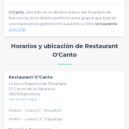
O'Canto
, ubicado en el vibrante barrio del Eixample de
Barcelona, es el destino perfecto para grupos que buscan
una experiencia gastronómica auténtica. Este
restaurante
Leer más
gallego
combina la tradición culinaria del norte con el
ambiente mediterráneo, ofreciendo un espacio ideal para
eventos grupales
y
celebraciones
. La amplia terraza y el
Horarios y ubicación de Restaurant
interior acogedor pueden acomodar grupos grandes,
perfectos para
afterworks
y
cenas de empresa
. El menú,
O'Canto
especializado en
mariscos
y
tapas gallegas
, incluye platos
para compartir generosamente porcionados. Con su
ubicación privilegiada y ambiente familiar,
O'Canto
se ha
convertido en un referente para la
cocina española
en
Restaurant O'Canto
Barcelona.
La Nova Esquerra de l'Eixample
23 Carrer de la Diputació
08015 Barcelona
Ver en el mapa
Metro - Línea L1 : Rocafort
Metro - Línea L3 : Espanya