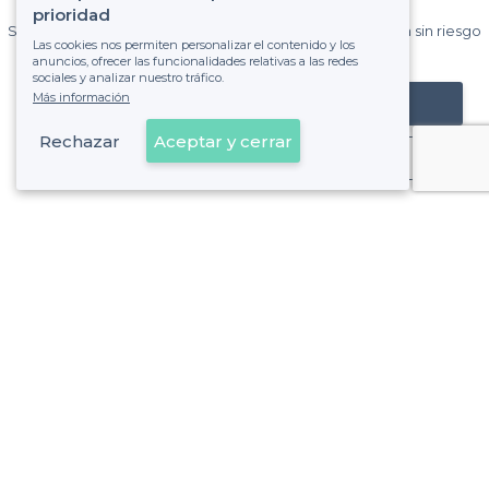
Privateaser cada mes.
prioridad
Sin comisiones y sin compromiso, pagas una cantidad fija sin riesgo
Las cookies nos permiten personalizar el contenido y los
de ver la factura.
anuncios, ofrecer las funcionalidades relativas a las redes
sociales y analizar nuestro tráfico.
Más información
Registrar mi establecimiento
Rechazar
Aceptar y cerrar
Ya es cliente
Sobre Privateaser
Privateaser en Francia
Ayuda
Registrar mi establecimiento
Política de privacidad