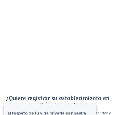
¿Quiere registrar su establecimiento en
Privateaser ?
El respeto de tu vida privada es nuestra
Gane muchos clientes entre el millón de visitantes que acuden a