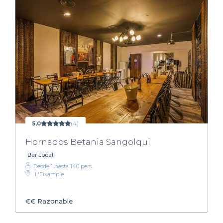
5,0
(4)
Hornados Betania Sangolqui
Bar Local
Desde 1 hasta 140 pers.
L'Eixample
€€
Razonable