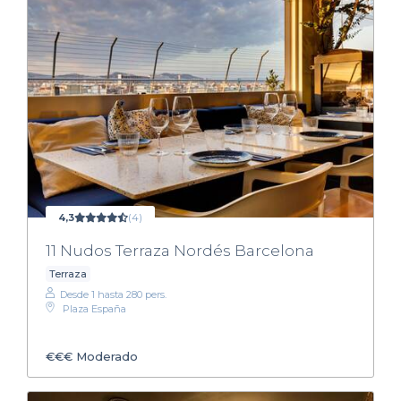
4,3
(4)
11 Nudos Terraza Nordés Barcelona
Terraza
Desde 1 hasta 280 pers.
Plaza España
€€€
Moderado