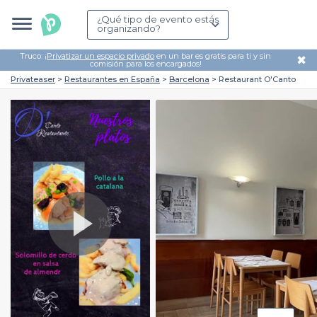
¿Qué tipo de evento estás
organizando?
Truco: ¡
Privatizar un espacio privado
en un bar es gratis para ti y sin
✖
comisión para los encargados!
Privateaser
Restaurantes en España
Barcelona
Restaurant O'Canto
Play