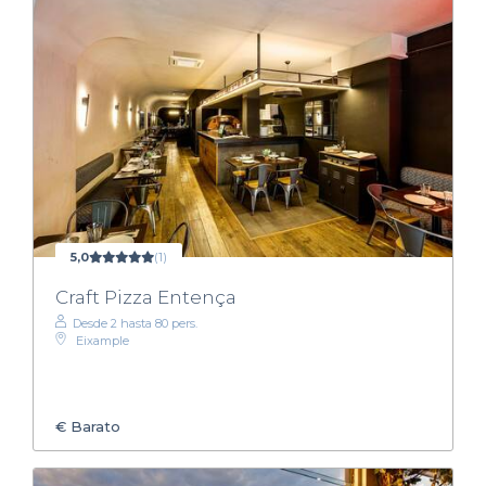
5,0
(1)
Craft Pizza Entença
Desde 2 hasta 80 pers.
Eixample
€
Barato