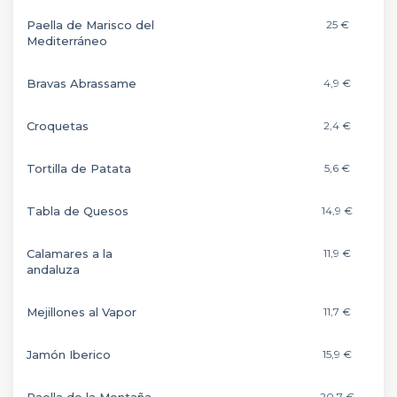
Paella de Marisco del
25 €
Mediterráneo
Bravas Abrassame
4,9 €
Croquetas
2,4 €
Tortilla de Patata
5,6 €
Tabla de Quesos
14,9 €
Calamares a la
11,9 €
andaluza
Mejillones al Vapor
11,7 €
Jamón Iberico
15,9 €
Paella de la Montaña
20,7 €