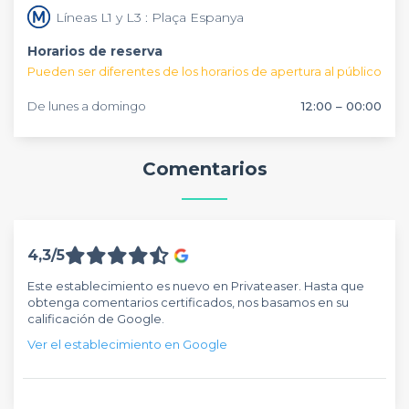
reconocible, sabrosa y fácil de compartir entre invitados.
tradición culinaria, instalaciones modernas y una ubicación
Líneas L1 y L3 : Plaça Espanya
Una opción muy interesante para empresas y grupos que
estratégica en el corazón del Eixample, facilitando el
buscan un lugar accesible, con buena capacidad y una
acceso en transporte público. Ya sea para una cena de
Horarios de reserva
puesta en escena potente.
empresa, un cumpleaños, un afterwork o una celebración
Pueden ser diferentes de los horarios de apertura al público
privada, este establecimiento ofrece un entorno elegante,
cómodo y con vistas privilegiadas. Su propuesta es perfecta
De lunes a domingo
12:00 – 00:00
para quienes quieren organizar un evento con cocina
mediterránea, ambiente cuidado y ese efecto “wow” que
siempre suma.
Comentarios
4,3/5
Este establecimiento es nuevo en Privateaser. Hasta que
obtenga comentarios certificados, nos basamos en su
calificación de Google.
Ver el establecimiento en Google