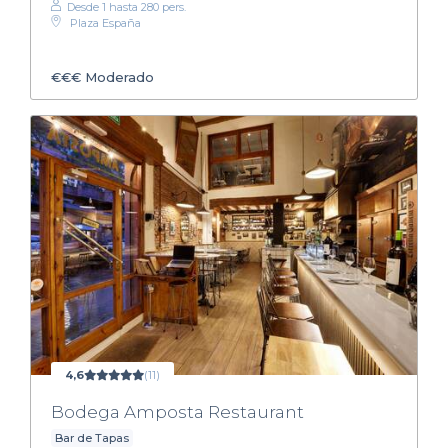
Desde 1 hasta 280 pers.
Plaza España
€€€
Moderado
4,6
(11)
Bodega Amposta Restaurant
Bar de Tapas