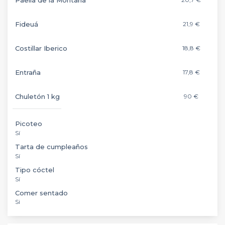
Fideuá
21,9 €
Costillar Iberico
18,8 €
Entraña
17,8 €
Chuletón 1 kg
90 €
Picoteo
Sí
Tarta de cumpleaños
Sí
Tipo cóctel
Sí
Comer sentado
Si