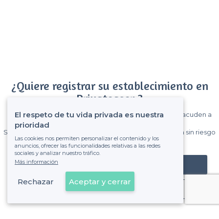
¿Quiere registrar su establecimiento en
Privateaser ?
El respeto de tu vida privada es nuestra
Gane muchos clientes entre el millón de visitantes que acuden a
Privateaser cada mes.
prioridad
Sin comisiones y sin compromiso, pagas una cantidad fija sin riesgo
Las cookies nos permiten personalizar el contenido y los
de ver la factura.
anuncios, ofrecer las funcionalidades relativas a las redes
sociales y analizar nuestro tráfico.
Más información
Registrar mi establecimiento
Rechazar
Aceptar y cerrar
Ya es cliente