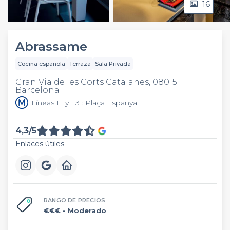
16
Video
Abrassame
Cocina española
Terraza
Sala Privada
Gran Via de les Corts Catalanes, 08015
Barcelona
Líneas L1 y L3 : Plaça Espanya
4,3/5
Enlaces útiles
RANGO DE PRECIOS
€€€
- Moderado