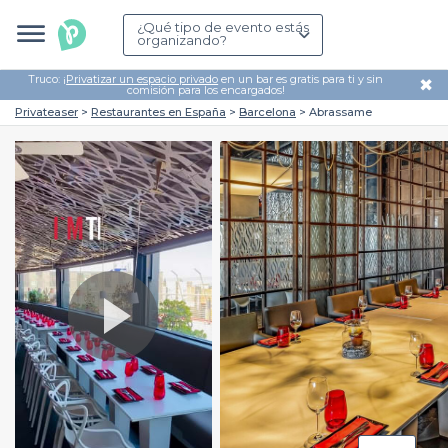
¿Qué tipo de evento estás
organizando?
Truco: ¡
Privatizar un espacio privado
en un bar es gratis para ti y sin
✖
comisión para los encargados!
Privateaser
Restaurantes en España
Barcelona
Abrassame
Play