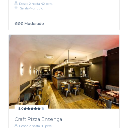
Desde 2 hasta 42 pers.
Sants-Montjuïc
€€€
Moderado
5,0
(1)
Craft Pizza Entença
Desde 2 hasta 80 pers.