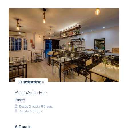
5,0
(1)
BocaArte Bar
Bistró
Desde 2 hasta 150 pers.
Sants-Montjuïc
€
Barato