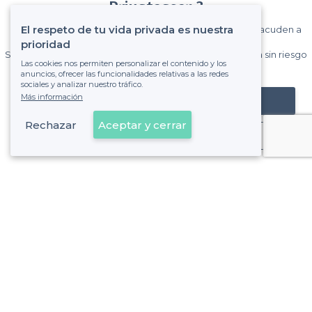
Privateaser ?
El respeto de tu vida privada es nuestra
Gane muchos clientes entre el millón de visitantes que acuden a
Privateaser cada mes.
prioridad
Sin comisiones y sin compromiso, pagas una cantidad fija sin riesgo
Las cookies nos permiten personalizar el contenido y los
de ver la factura.
anuncios, ofrecer las funcionalidades relativas a las redes
sociales y analizar nuestro tráfico.
Más información
Registrar mi establecimiento
Rechazar
Aceptar y cerrar
Ya es cliente
Sobre Privateaser
Privateaser en Francia
Ayuda
Registrar mi establecimiento