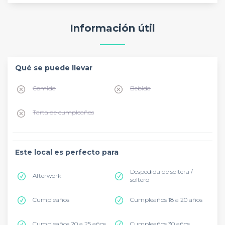
Información útil
Qué se puede llevar
Comida
Bebida
Tarta de cumpleaños
Este local es perfecto para
Despedida de soltera /
Afterwork
soltero
Cumpleaños
Cumpleaños 18 a 20 años
Cumpleaños 20 a 25 años
Cumpleaños 30 años