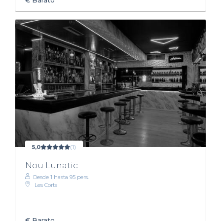
€
Barato
5,0
(1)
Nou Lunatic
Desde 1 hasta 95 pers.
Les Corts
€
Barato