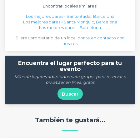
Encontrar locales similares:
Los mejores bares - Sants-Badal, Barcelona
Los mejores bares - Sants-Montjuïc, Barcelona
Los mejores bares - Barcelona
Si eres propietario de un local
ponte en contacto con
nostros
Encuentra el lugar perfecto para tu
evento
Miles de lugares adaptados para grupos para reservar o
privatizar en línea, gratis
Buscar
También te gustará...