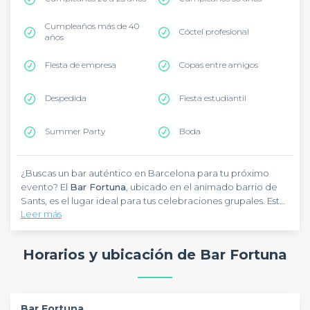
Cumpleaños más de 40
Cóctel profesional
años
Fiesta de empresa
Copas entre amigos
Despedida
Fiesta estudiantil
Summer Party
Boda
¿Buscas un bar auténtico en Barcelona para tu próximo
evento? El
Bar Fortuna
, ubicado en el animado barrio de
Sants, es el lugar ideal para tus celebraciones grupales. Este
Leer más
establecimiento tradicional combina el encanto de un bar
de barrio con instalaciones modernas perfectas para
No busques más, el Bar Fortuna es tu destino para una
eventos. Con una amplia selección de tapas y bebidas, el
experiencia genuinamente barcelonesa.
Horarios y ubicación de Bar Fortuna
Bar Fortuna se adapta a todo tipo de ocasiones, desde
afterworks hasta fiestas de cumpleaños. Su ambiente
acogedor y su excelente ubicación, junto con un servicio
atento, garantizan el éxito de cualquier evento.
Bar Fortuna