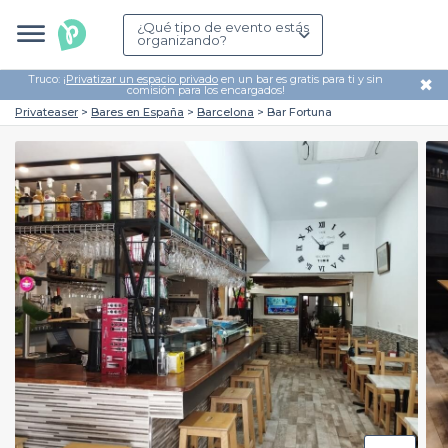
¿Qué tipo de evento estás
organizando?
Truco: ¡
Privatizar un espacio privado
en un bar es gratis para ti y sin
✖
comisión para los encargados!
Privateaser
Bares en España
Barcelona
Bar Fortuna