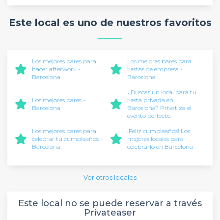
Este local es uno de nuestros favoritos
Los mejores bares para
Los mejores bares para
hacer afterwork -
fiestas de empresa -
Barcelona
Barcelona
¿Buscas un local para tu
Los mejores bares -
fiesta privada en
Barcelona
Barcelona? Privatiza el
evento perfecto
Los mejores bares para
¡Feliz cumpleaños! Los
celebrar tu cumpleaños -
mejores locales para
Barcelona
celebrarlo en Barcelona
Ver otros locales
Este local no se puede reservar a través
Privateaser