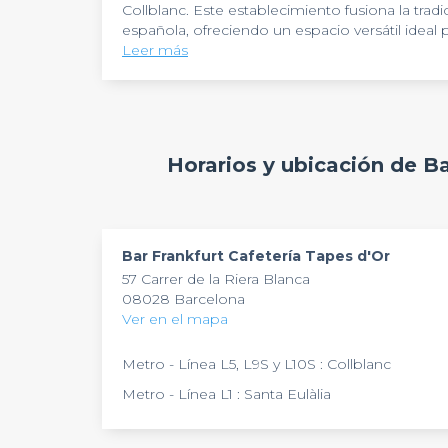
Collblanc. Este establecimiento fusiona la tradi
española, ofreciendo un espacio versátil ideal 
capacidad que permite acomodar cómodamente
Leer más
ambiente acogedor y su terraza espaciosa. La u
carta variada lo convierten en una opción exc
informales
. El servicio atento y la calidad d
cualquier ocasión especial.
Horarios y ubicación de Ba
Bar Frankfurt Cafetería Tapes d'Or
57 Carrer de la Riera Blanca
08028 Barcelona
Ver en el mapa
Metro - Línea L5, L9S y L10S : Collblanc
Metro - Línea L1 : Santa Eulàlia