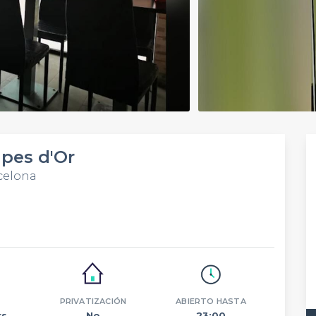
apes d'Or
rcelona
PRIVATIZACIÓN
ABIERTO HASTA
s.
No
23:00