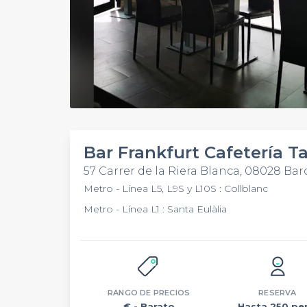
Bar Frankfurt Cafetería T
57 Carrer de la Riera Blanca, 08028 Ba
Metro - Línea L5, L9S y L10S : Collblanc
Metro - Línea L1 : Santa Eulàlia
RANGO DE PRECIOS
RESERVA
€
- Barato
Hasta 250 per