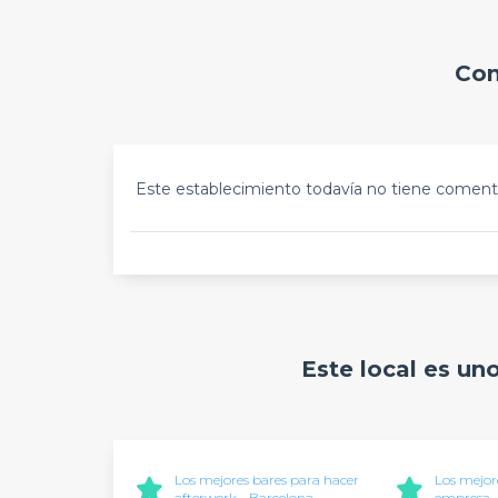
Com
Este establecimiento todavía no tiene comenta
Este local es un
Los mejores bares para hacer
Los mejore
afterwork - Barcelona
empresa -