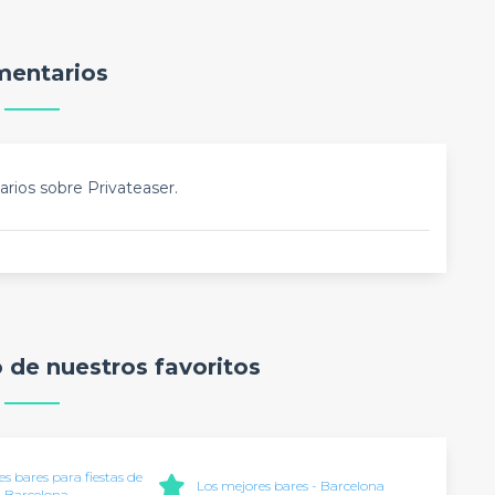
entarios
rios sobre Privateaser.
o de nuestros favoritos
s bares para fiestas de
Los mejores bares - Barcelona
 Barcelona