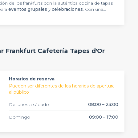
ción de los frankfurts con la auténtica cocina de tapas
para
eventos grupales
y
celebraciones
. Con una
 a grupos grandes, el local destaca por su
bicación estratégica cerca del metro Collblanc y su
epcional para
afterworks
,
cumpleaños
y
reuniones
e sus platos aseguran una experiencia memorable para
r Frankfurt Cafetería Tapes d'Or
Horarios de reserva
Pueden ser diferentes de los horarios de apertura
al público
De lunes a sábado
08:00 – 23:00
Domingo
09:00 – 17:00