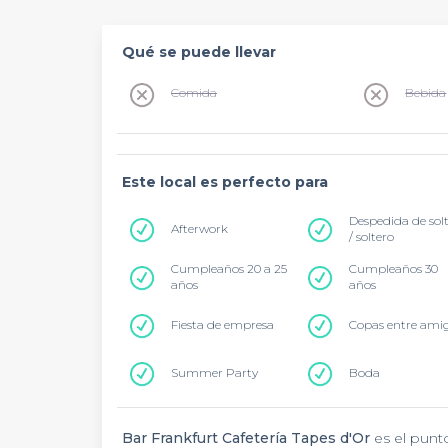
Qué se puede llevar
Comida
Bebida
Este local es perfecto para
Despedida de sol
Afterwork
/ soltero
Cumpleaños 20 a 25
Cumpleaños 30
años
años
Fiesta de empresa
Copas entre ami
Summer Party
Boda
Bar Frankfurt Cafetería Tapes d'Or
es el punt