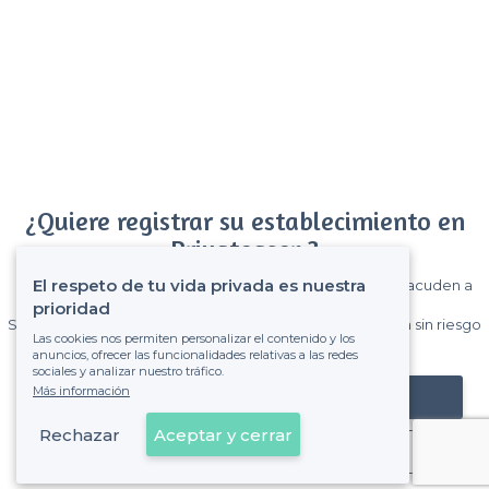
¿Quiere registrar su establecimiento en
Privateaser ?
El respeto de tu vida privada es nuestra
Gane muchos clientes entre el millón de visitantes que acuden a
Privateaser cada mes.
prioridad
Sin comisiones y sin compromiso, pagas una cantidad fija sin riesgo
Las cookies nos permiten personalizar el contenido y los
de ver la factura.
anuncios, ofrecer las funcionalidades relativas a las redes
sociales y analizar nuestro tráfico.
Más información
Registrar mi establecimiento
Rechazar
Aceptar y cerrar
Ya es cliente