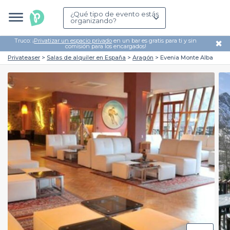
¿Qué tipo de evento estás
organizando?
Truco: ¡
Privatizar un espacio privado
en un bar es gratis para ti y sin
✖
comisión para los encargados!
Privateaser
Salas de alquiler en España
Aragón
Evenia Monte Alba