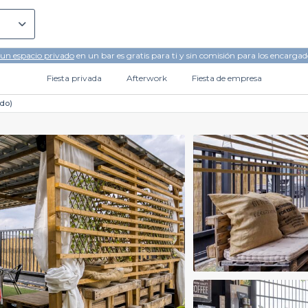
 un espacio privado
en un bar es gratis para ti y sin comisión para los encargad
Fiesta privada
Afterwork
Fiesta de empresa
do)