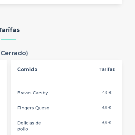
Tarifas
(Cerrado)
Comida
Tarifas
Bravas Carsby
4,9 €
FIngers Queso
6,9 €
Delicias de
6,9 €
pollo