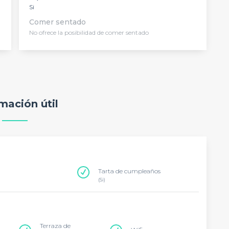
Si
Comer sentado
No ofrece la posibilidad de comer sentado
mación útil
Tarta de cumpleaños
(Si)
Terraza de