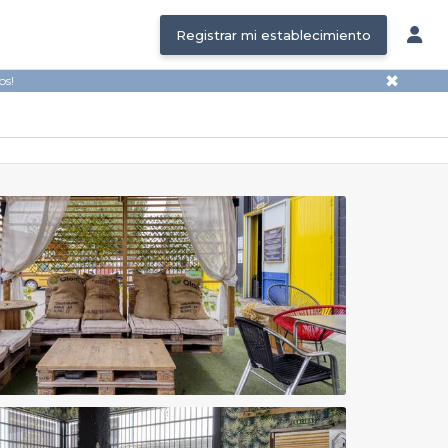
Registrar mi establecimiento
✖
os!