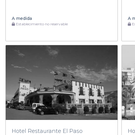
A medida
A 
Establecimiento no reservable
Es
Hotel Restaurante El Paso
Ho