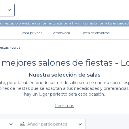
 un espacio privado
en un bar es gratis para ti y sin comisión para los encargad
Fiesta privada
Afterwork
Fiesta de empresa
estas - Lorca
 mejores salones de fiestas - L
Nuestra selección de salas
e, pero también puede ser un desafío si no se cuenta con el e
ones de fiestas que se adaptan a tus necesidades y preferencias
hay un lugar perfecto para cada ocasión.
Leer más
Ventajas de utilizar Privateaser para tus reservas
elve un proceso sencillo y efectivo. Nuestra plataforma en línea p
 atenderán a tus requerimientos específicos. La diversidad de o
Añadir participantes