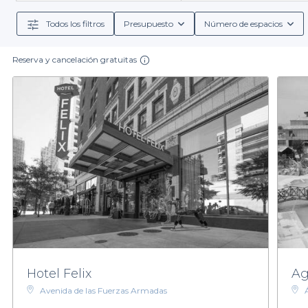
espacios más informales para fiestas de cumpleaños
Todos los filtros
Presupuesto
Número de espacios
A través de Privateaser, también te ofrecemos la pos
aperitivos, platos principales y una variedad de opcio
Reserva y cancelación gratuitas
Ahora es el momento de dar el siguiente paso y asegu
búsqueda y reserva, sino que también te brindamos la 
selección de salones y descubras el espacio ideal para
Hotel Felix
Ag
Avenida de las Fuerzas Armadas