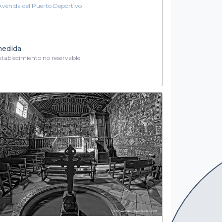
Avenida del Puerto Deportivo
medida
tablecimiento no reservable