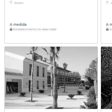
Bailén
A medida
A 
Establecimiento no reservable
Es