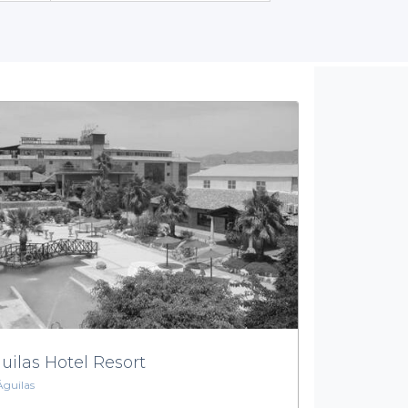
. Además, podrás acceder a información detallada sobre las condi
espacio.
ibilidad de explorar menús para grupos, con opciones de comida 
nes de bebidas con y sin alcohol. Esta flexibilidad en los servic
tus deseos.
Reserva tu salón con confianza
rar el salón de fiestas perfecto para tu próximo evento en
Lorc
tranquilidad de saber que estás eligiendo entre las mejores opc
 hacer de tu celebración un recuerdo imborrable. Visita Privatea
mismo.
uilas Hotel Resort
Águilas