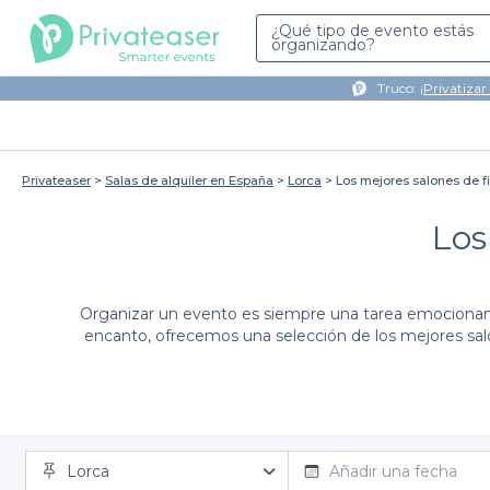
¿Qué tipo de evento estás
organizando?
Truco: ¡
Privatizar
Privateaser
Salas de alquiler en España
Lorca
Los mejores salones de fi
Los
Organizar un evento es siempre una tarea emocionant
encanto, ofrecemos una selección de los mejores sal
Con
Privateaser
, la planificación de tu evento se vu
Lorca
en
Lorca
, cada uno con características únicas que
Añadir una fecha