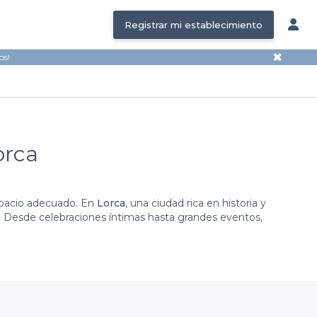
Registrar mi establecimiento
✖
os!
orca
spacio adecuado. En
Lorca
, una ciudad rica en historia y
. Desde celebraciones íntimas hasta grandes eventos,
one a tu disposición una variedad de salones de fiestas
pciones va desde salones elegantes para bodas hasta