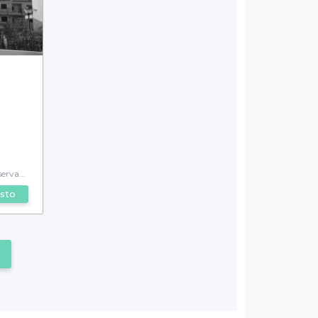
vable
sto