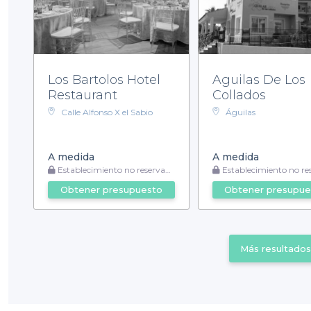
Los Bartolos Hotel
Aguilas De Los
Restaurant
Collados
Calle Alfonso X el Sabio
Águilas
A medida
A medida
Establecimiento no reservable
Establecimiento no reser
Obtener presupuesto
Obtener presupue
Más resultados