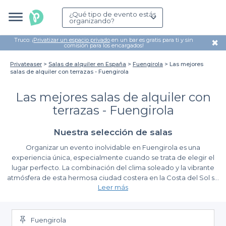
¿Qué tipo de evento estás
organizando?
Truco: ¡
Privatizar un espacio privado
en un bar es gratis para ti y sin
✖
comisión para los encargados!
Privateaser
Salas de alquiler en España
Fuengirola
Las mejores
salas de alquiler con terrazas - Fuengirola
Las mejores salas de alquiler con
terrazas - Fuengirola
Nuestra selección de salas
Organizar un evento inolvidable en Fuengirola es una
experiencia única, especialmente cuando se trata de elegir el
lugar perfecto. La combinación del clima soleado y la vibrante
atmósfera de esta hermosa ciudad costera en la Costa del Sol se
Leer más
convierten en el marco ideal para cualquier evento. Ya sea una
celebración privada, un encuentro de trabajo o una reunión
La comodidad de reservar con Privateaser
familiar, las mejores salas de alquiler con terrazas en Fuengirola
están diseñadas para brindar momentos memorables al aire
Fuengirola
Al elegir Privateaser para tu búsqueda, disfrutarás de una