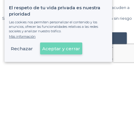
El respeto de tu vida privada es nuestra
Gane muchos clientes entre el millón de visitantes que acuden a
Privateaser cada mes.
prioridad
Sin comisiones y sin compromiso, pagas una cantidad fija sin riesgo
Las cookies nos permiten personalizar el contenido y los
de ver la factura.
anuncios, ofrecer las funcionalidades relativas a las redes
sociales y analizar nuestro tráfico.
Más información
Registrar mi establecimiento
Rechazar
Aceptar y cerrar
Ya es cliente
Fuengirola - Tipos de locales
<
Las mejores salas de alquiler - Fuengirola
Sobre Privateaser
Privateaser en Francia
Ayuda