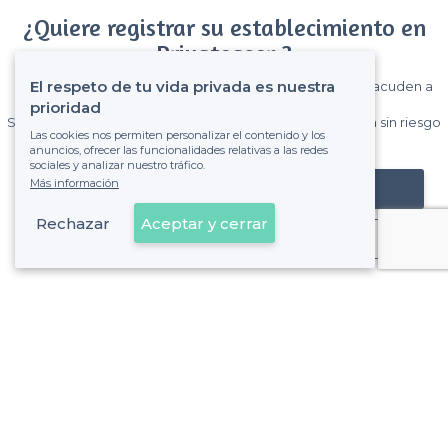
¿Quiere registrar su establecimiento en
Privateaser ?
El respeto de tu vida privada es nuestra
Gane muchos clientes entre el millón de visitantes que acuden a
Privateaser cada mes.
prioridad
Sin comisiones y sin compromiso, pagas una cantidad fija sin riesgo
Las cookies nos permiten personalizar el contenido y los
de ver la factura.
anuncios, ofrecer las funcionalidades relativas a las redes
sociales y analizar nuestro tráfico.
Más información
Registrar mi establecimiento
Rechazar
Aceptar y cerrar
Ya es cliente
Oviedo - Alrededores
<
Las mejores salas de alquiler - Asturias
Oviedo - Tipos de eventos
Las mejores salas de alquiler para fiestas de empresa - Ov