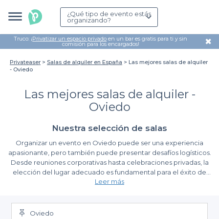
¿Qué tipo de evento estás
organizando?
Truco: ¡
Privatizar un espacio privado
en un bar es gratis para ti y sin
✖
comisión para los encargados!
Privateaser
Salas de alquiler en España
Las mejores salas de alquiler
- Oviedo
Las mejores salas de alquiler -
Oviedo
Nuestra selección de salas
Organizar un evento en Oviedo puede ser una experiencia
apasionante, pero también puede presentar desafíos logísticos.
Desde reuniones corporativas hasta celebraciones privadas, la
elección del lugar adecuado es fundamental para el éxito de
Leer más
cualquier evento. En este sentido, encontrar el espacio perfecto
puede ser un proceso complicado. Es aquí donde Privateaser
Ventajas de Usar Privateaser Para Alquilar Salas En
entra en juego, proporcionándote una plataforma sencilla y
Oviedo
eficiente para reservar las mejores salas de alquiler en la
Oviedo