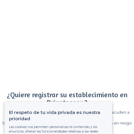
¿Quiere registrar su establecimiento en
Privateaser ?
El respeto de tu vida privada es nuestra
Gane muchos clientes entre el millón de visitantes que acuden a
Privateaser cada mes.
prioridad
Sin comisiones y sin compromiso, pagas una cantidad fija sin riesgo
Las cookies nos permiten personalizar el contenido y los
de ver la factura.
anuncios, ofrecer las funcionalidades relativas a las redes