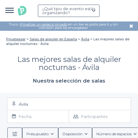
¿Qué tipo de evento estás
organizando?
Truco: ¡
Privatizar un espacio privado
en un bar es gratis para ti y sin
✖
comisión para los encargados!
Privateaser
Salas de alquiler en España
Ávila
Las mejores salas de
alquiler nocturnas - Ávila
Las mejores salas de alquiler
nocturnas - Ávila
Nuestra selección de salas
Ávila
Fecha
Participantes
Presupuesto
Disposición
Número de espacios