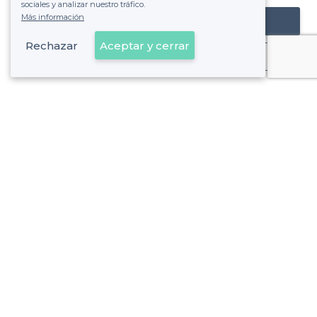
sociales y analizar nuestro tráfico.
Más información
Registrar mi establecimiento
Rechazar
Aceptar y cerrar
Ya es cliente
Ávila - Tipos de locales
<
Las mejores salas de alquiler - Ávila
Sobre Privateaser
Privateaser en Francia
Ayuda
Registrar mi establecimiento
Política de privacidad
Condiciones generales de uso