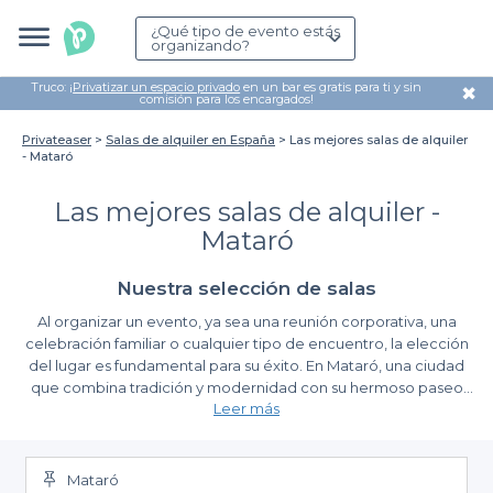
¿Qué tipo de evento estás
organizando?
Truco: ¡
Privatizar un espacio privado
en un bar es gratis para ti y sin
✖
comisión para los encargados!
Privateaser
Salas de alquiler en España
Las mejores salas de alquiler
- Mataró
Las mejores salas de alquiler -
Mataró
Nuestra selección de salas
Al organizar un evento, ya sea una reunión corporativa, una
celebración familiar o cualquier tipo de encuentro, la elección
del lugar es fundamental para su éxito. En Mataró, una ciudad
que combina tradición y modernidad con su hermoso paseo
Leer más
marítimo y su patrimonio histórico, encontrar el espacio
perfecto puede suponer un desafío. Aquí es donde entra
Descubre las ventajas de Privateaser
Privateaser, facilitando tu búsqueda con una amplia selección
de las mejores salas de alquiler en Mataró.
Mataró
Al utilizar nuestra plataforma, experimentarás la simplicidad de la