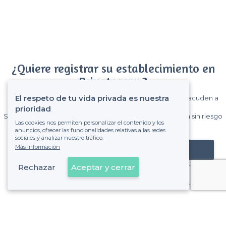
¿Quiere registrar su establecimiento en
Privateaser ?
El respeto de tu vida privada es nuestra
Gane muchos clientes entre el millón de visitantes que acuden a
Privateaser cada mes.
prioridad
Sin comisiones y sin compromiso, pagas una cantidad fija sin riesgo
Las cookies nos permiten personalizar el contenido y los
de ver la factura.
anuncios, ofrecer las funcionalidades relativas a las redes
sociales y analizar nuestro tráfico.
Más información
Registrar mi establecimiento
Rechazar
Aceptar y cerrar
Ya es cliente
Mataró - Alrededores