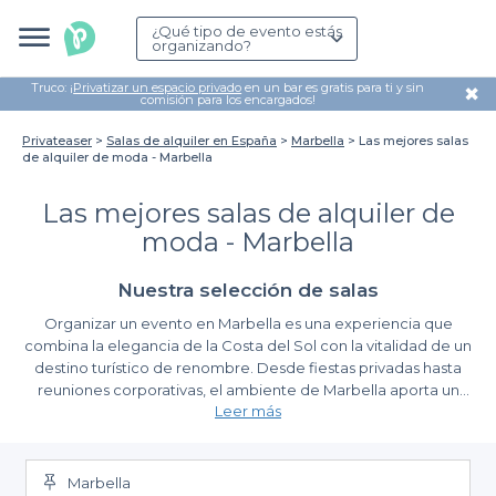
¿Qué tipo de evento estás
organizando?
Truco: ¡
Privatizar un espacio privado
en un bar es gratis para ti y sin
✖
comisión para los encargados!
Privateaser
Salas de alquiler en España
Marbella
Las mejores salas
de alquiler de moda - Marbella
Las mejores salas de alquiler de
moda - Marbella
Nuestra selección de salas
Organizar un evento en Marbella es una experiencia que
combina la elegancia de la Costa del Sol con la vitalidad de un
destino turístico de renombre. Desde fiestas privadas hasta
reuniones corporativas, el ambiente de Marbella aporta un
Leer más
toque único y exclusivo a cada celebración. Sin embargo, la
elección del lugar adecuado es clave para garantizar el éxito de
Descubre la simplicidad de reservar con Privateaser
tu evento. Aquí es donde entramos nosotros.
Marbella
En Privateaser, hemos reunido las mejores salas de alquiler de