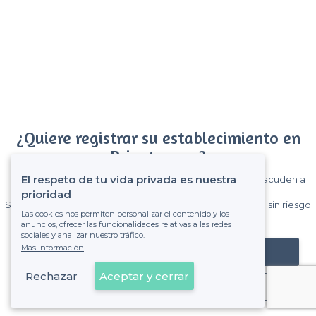
¿Quiere registrar su establecimiento en
Privateaser ?
El respeto de tu vida privada es nuestra
Gane muchos clientes entre el millón de visitantes que acuden a
Privateaser cada mes.
prioridad
Sin comisiones y sin compromiso, pagas una cantidad fija sin riesgo
Las cookies nos permiten personalizar el contenido y los
de ver la factura.
anuncios, ofrecer las funcionalidades relativas a las redes
sociales y analizar nuestro tráfico.
Más información
Registrar mi establecimiento
Rechazar
Aceptar y cerrar
Ya es cliente