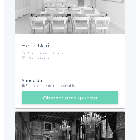
Hotel Neri
Desde 15 hasta 50 pers.
Barrio Gótico
A medida
Establecimiento no reservable
Obtener presupuesto