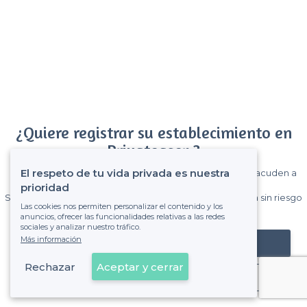
¿Quiere registrar su establecimiento en
Privateaser ?
El respeto de tu vida privada es nuestra
Gane muchos clientes entre el millón de visitantes que acuden a
Privateaser cada mes.
prioridad
Sin comisiones y sin compromiso, pagas una cantidad fija sin riesgo
Las cookies nos permiten personalizar el contenido y los
de ver la factura.
anuncios, ofrecer las funcionalidades relativas a las redes
sociales y analizar nuestro tráfico.
Más información
Registrar mi establecimiento
Rechazar
Aceptar y cerrar
Ya es cliente