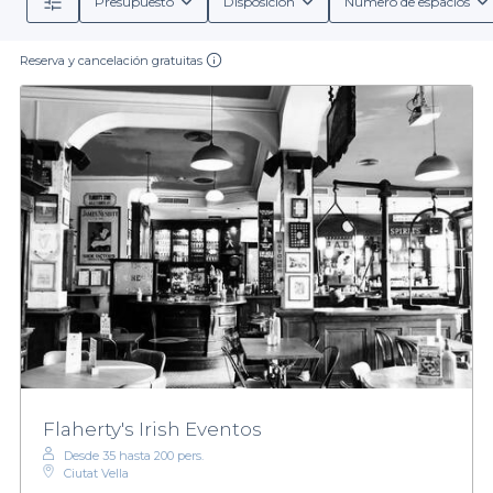
Presupuesto
Disposición
Número de espacios
Reserva y cancelación gratuitas
Flaherty's Irish Eventos
Desde 35 hasta 200 pers.
Ciutat Vella