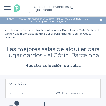
¿Qué tipo de evento estás
organizando?
Truco: ¡
Privatizar un espacio privado
en un bar es gratis para ti y sin
✖
comisión para los encargados!
Privateaser
Salas de alquiler en España
Barcelona
Ciutat Vella
el
Gòtic
Las mejores salas de alquiler para jugar dardos - el Gòtic,
Barcelona
Las mejores salas de alquiler para
jugar dardos - el Gòtic, Barcelona
Nuestra selección de salas
el Gòtic
Fecha
Participantes
1