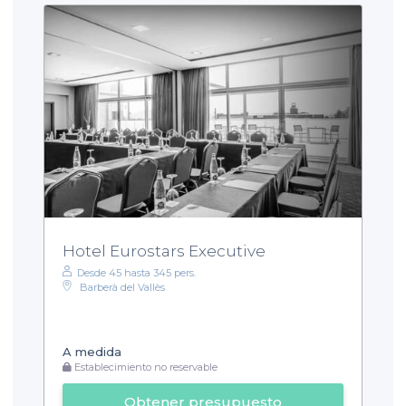
Hotel Eurostars Executive
Desde 45 hasta 345 pers.
Barberà del Vallès
A medida
Establecimiento no reservable
Obtener presupuesto