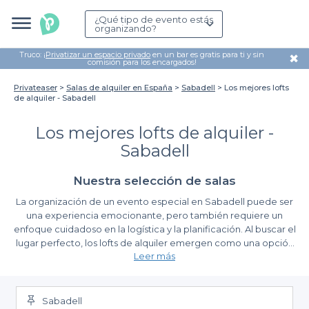
¿Qué tipo de evento estás
organizando?
Truco: ¡
Privatizar un espacio privado
en un bar es gratis para ti y sin
✖
comisión para los encargados!
Privateaser
Salas de alquiler en España
Sabadell
Los mejores lofts
de alquiler - Sabadell
Los mejores lofts de alquiler -
Sabadell
Nuestra selección de salas
La organización de un evento especial en Sabadell puede ser
una experiencia emocionante, pero también requiere un
enfoque cuidadoso en la logística y la planificación. Al buscar el
lugar perfecto, los lofts de alquiler emergen como una opción
Leer más
ideal, ya que combinan espacio, estilo y funcionalidad. En
Privateaser, entendemos la importancia de encontrar el
Ventajas de utilizar Privateaser para tu búsqueda
ambiente correcto para que tu evento sea inolvidable.
Sabadell
Al elegir un loft a través de nuestra plataforma, descubrirás la