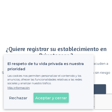
¿Quiere registrar su establecimiento en
Privateaser ?
El respeto de tu vida privada es nuestra
Gane muchos clientes entre el millón de visitantes que acuden a
Privateaser cada mes.
prioridad
Sin comisiones y sin compromiso, pagas una cantidad fija sin riesgo
Las cookies nos permiten personalizar el contenido y los
de ver la factura.
anuncios, ofrecer las funcionalidades relativas a las redes
sociales y analizar nuestro tráfico.
Más información
Registrar mi establecimiento
Rechazar
Aceptar y cerrar
Ya es cliente