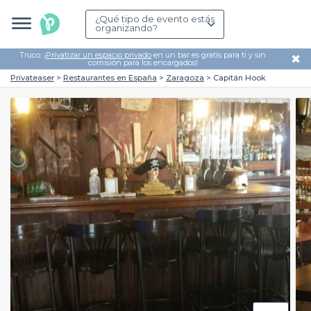
¿Qué tipo de evento estás
organizando?
Truco: ¡
Privatizar un espacio privado
en un bar es gratis para ti y sin
✖
comisión para los encargados!
Privateaser
Restaurantes en España
Zaragoza
Capitán Hook