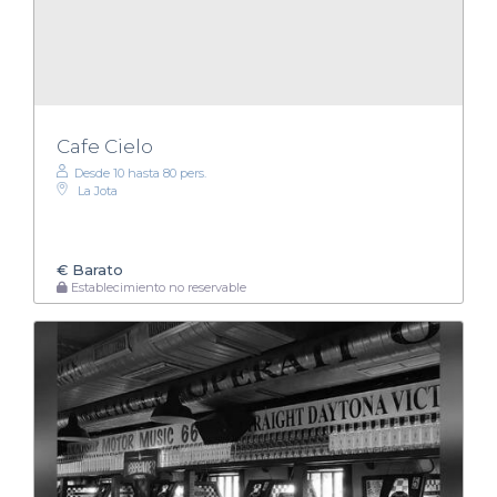
Cafe Cielo
Desde 10 hasta 80 pers.
La Jota
€
Barato
Establecimiento no reservable