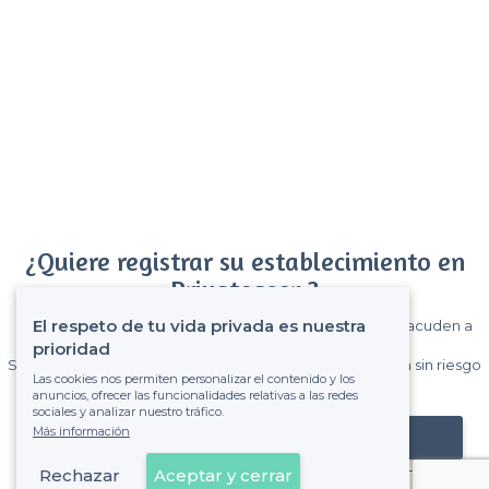
¿Quiere registrar su establecimiento en
Privateaser ?
El respeto de tu vida privada es nuestra
Gane muchos clientes entre el millón de visitantes que acuden a
Privateaser cada mes.
prioridad
Sin comisiones y sin compromiso, pagas una cantidad fija sin riesgo
Las cookies nos permiten personalizar el contenido y los
de ver la factura.
anuncios, ofrecer las funcionalidades relativas a las redes
sociales y analizar nuestro tráfico.
Más información
Registrar mi establecimiento
Rechazar
Aceptar y cerrar