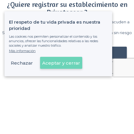
¿Quiere registrar su establecimiento en
Privateaser ?
El respeto de tu vida privada es nuestra
Gane muchos clientes entre el millón de visitantes que acuden a
Privateaser cada mes.
prioridad
Sin comisiones y sin compromiso, pagas una cantidad fija sin riesgo
Las cookies nos permiten personalizar el contenido y los
de ver la factura.
anuncios, ofrecer las funcionalidades relativas a las redes
sociales y analizar nuestro tráfico.
Más información
Registrar mi establecimiento
Rechazar
Aceptar y cerrar
Ya es cliente
Sobre Privateaser
Privateaser en Francia
Ayuda