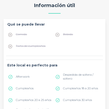
Información útil
Qué se puede llevar
Comida
Bebida
Tarta de cumpleaños
Este local es perfecto para
Despedida de soltera /
Afterwork
soltero
Cumpleaños
Cumpleaños 18 a 20 años
Cumpleaños 20 a 25 años
Cumpleaños 30 años