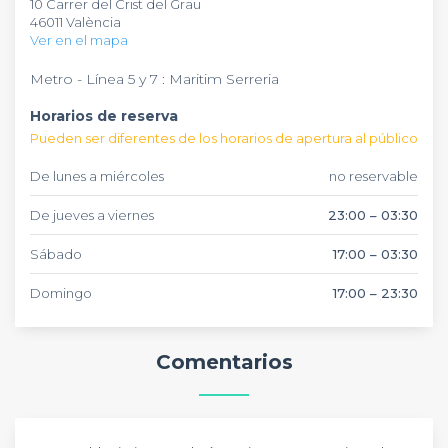
10 Carrer del Crist del Grau
la fiesta empieza desde las 17:00, ideal para quienes quieren
celebrar ocasiones especiales. La música en directo, las
46011 València
comenzar temprano.
pistas de baile y el ambiente festivo hacen de La Barbería
Ver en el mapa
un lugar único para organizar tu próximo evento con
amigos o compañeros de trabajo en Valencia.
Metro - Línea 5 y 7 : Maritim Serreria
Horarios de reserva
Pueden ser diferentes de los horarios de apertura al público
De lunes a miércoles
no reservable
De jueves a viernes
23:00 – 03:30
Sábado
17:00 – 03:30
Domingo
17:00 – 23:30
Comentarios