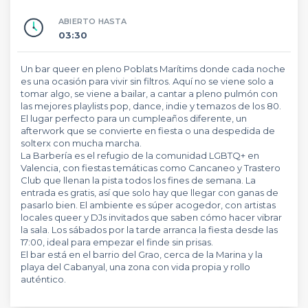
ABIERTO HASTA
03:30
Un bar queer en pleno Poblats Marítims donde cada noche
es una ocasión para vivir sin filtros. Aquí no se viene solo a
tomar algo, se viene a bailar, a cantar a pleno pulmón con
las mejores playlists pop, dance, indie y temazos de los 80.
El lugar perfecto para un cumpleaños diferente, un
afterwork que se convierte en fiesta o una despedida de
solterx con mucha marcha.
La Barbería es el refugio de la comunidad LGBTQ+ en
Valencia, con fiestas temáticas como Cancaneo y Trastero
Club que llenan la pista todos los fines de semana. La
entrada es gratis, así que solo hay que llegar con ganas de
pasarlo bien. El ambiente es súper acogedor, con artistas
locales queer y DJs invitados que saben cómo hacer vibrar
la sala. Los sábados por la tarde arranca la fiesta desde las
17:00, ideal para empezar el finde sin prisas.
El bar está en el barrio del Grao, cerca de la Marina y la
playa del Cabanyal, una zona con vida propia y rollo
auténtico.