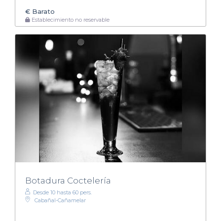
€
Barato
Establecimiento no reservable
Botadura Coctelería
Desde 10 hasta 60 pers.
Cabañal-Cañamelar