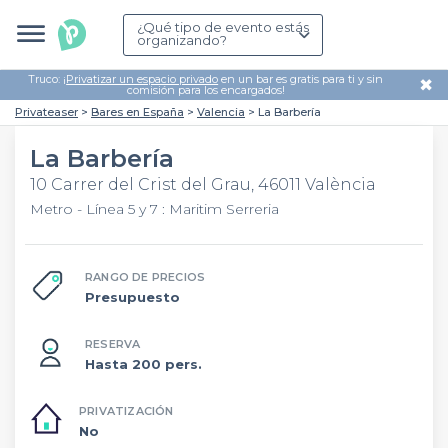
¿Qué tipo de evento estás
organizando?
Truco: ¡
Privatizar un espacio privado
en un bar es gratis para ti y sin
✖
comisión para los encargados!
Privateaser
Bares en España
Valencia
La Barbería
La Barbería
10 Carrer del Crist del Grau, 46011 València
Metro - Línea 5 y 7 : Maritim Serreria
RANGO DE PRECIOS
Presupuesto
RESERVA
Hasta 200 pers.
PRIVATIZACIÓN
No