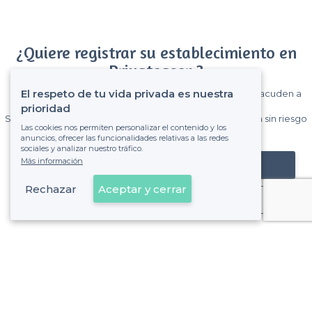
¿Quiere registrar su establecimiento en
Privateaser ?
El respeto de tu vida privada es nuestra
Gane muchos clientes entre el millón de visitantes que acuden a
Privateaser cada mes.
prioridad
Sin comisiones y sin compromiso, pagas una cantidad fija sin riesgo
Las cookies nos permiten personalizar el contenido y los
de ver la factura.
anuncios, ofrecer las funcionalidades relativas a las redes
sociales y analizar nuestro tráfico.
Más información
Registrar mi establecimiento
Rechazar
Aceptar y cerrar
Ya es cliente
Sobre Privateaser