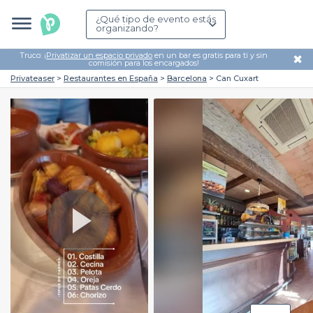
¿Qué tipo de evento estás
organizando?
Truco: ¡
Privatizar un espacio privado
en un bar es gratis para ti y sin
✖
comisión para los encargados!
Privateaser
Restaurantes en España
Barcelona
Can Cuxart
Play