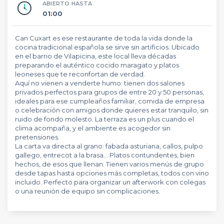
ABIERTO HASTA
01:00
Can Cuxart es ese restaurante de toda la vida donde la
cocina tradicional española se sirve sin artificios. Ubicado
en el barrio de Vilapicina, este local lleva décadas
preparando el auténtico cocido maragato y platos
leoneses que te reconfortan de verdad.
Aquí no vienen a venderte humo: tienen dos salones
privados perfectos para grupos de entre 20 y 50 personas,
ideales para ese cumpleaños familiar, comida de empresa
o celebración con amigos donde quieres estar tranquilo, sin
ruido de fondo molesto. La terraza es un plus cuando el
clima acompaña, y el ambiente es acogedor sin
pretensiones.
La carta va directa al grano: fabada asturiana, callos, pulpo
gallego, entrecot a la brasa... Platos contundentes, bien
hechos, de esos que llenan. Tienen varios menús de grupo
desde tapas hasta opciones más completas, todos con vino
incluido. Perfecto para organizar un afterwork con colegas
o una reunión de equipo sin complicaciones.