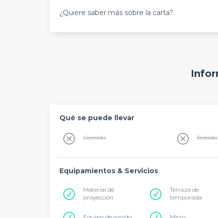
¿Quiere saber más sobre la carta?
Infor
Qué se puede llevar
Comida
Bebida
Equipamientos & Servicios
Material de
Terraza de
proyección
temporada
Equipo de sonido
Micro