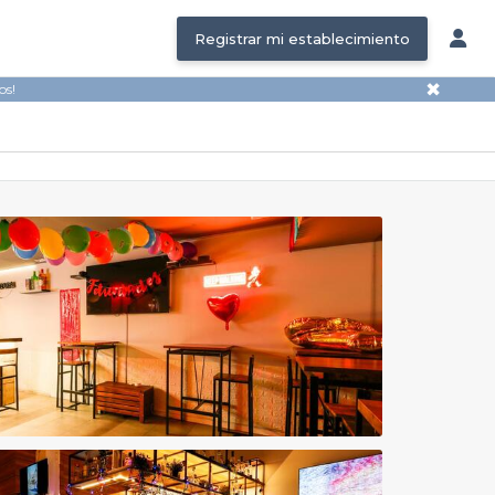
Registrar mi establecimiento
✖
os!