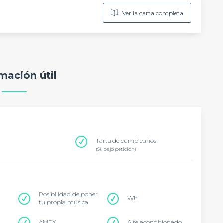
Ver la carta completa
mación útil
Tarta de cumpleaños
(Sí, bajo petición)
Posibilidad de poner
Wifi
tu propia música
AMEX
Aire aconditionado