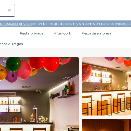
 un espacio privado
en un bar es gratis para ti y sin comisión para los encargad
Fiesta privada
Afterwork
Fiesta de empresa
acos & Tragos