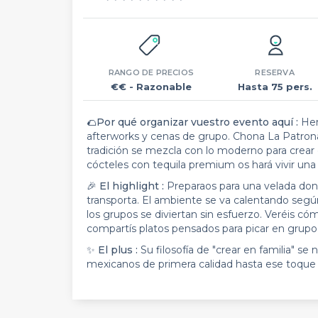
RANGO DE PRECIOS
RESERVA
€€
- Razonable
Hasta 75 pers.
🌮
Por qué organizar vuestro evento aquí :
Hem
afterworks y cenas de grupo. Chona La Patron
tradición se mezcla con lo moderno para crear 
cócteles con tequila premium os hará vivir una
🎉
El highlight :
Preparaos para una velada dond
transporta. El ambiente se va calentando segú
los grupos se diviertan sin esfuerzo. Veréis có
compartís platos pensados para picar en grupo 
✨
El plus :
Su filosofía de "crear en familia" se
mexicanos de primera calidad hasta ese toque 