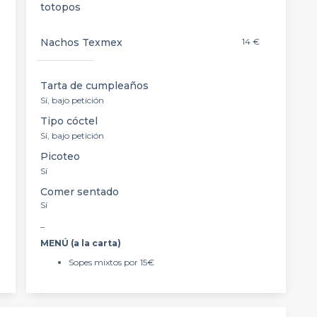
totopos
Nachos Texmex
14 €
Tarta de cumpleaños
Sí, bajo petición
Tipo cóctel
Sí, bajo petición
Picoteo
Sí
Comer sentado
Sí
_
MENÚ (a la carta)
Sopes mixtos por 15€