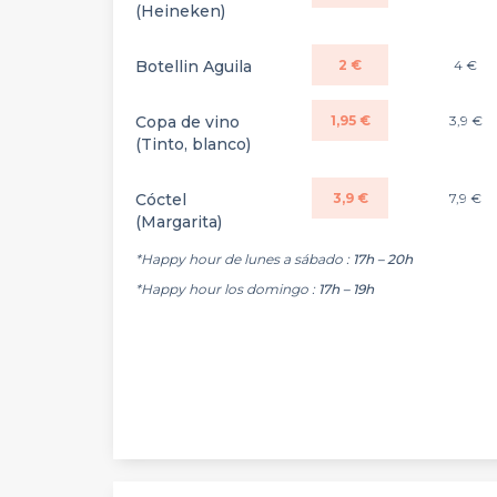
(Heineken)
Botellin Aguila
2 €
4 €
Copa de vino
1,95 €
3,9 €
(Tinto, blanco)
Cóctel
3,9 €
7,9 €
(Margarita)
*Happy hour de lunes a sábado :
17h – 20h
*Happy hour los domingo :
17h – 19h