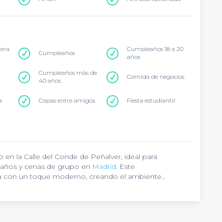
tera
Cumpleaños 18 a 20
Cumpleaños
años
Cumpleaños más de
Comida de negocios
40 años
a
Copas entre amigos
Fiesta estudiantil
en la Calle del Conde de Peñalver, ideal para
leaños y cenas de grupo en
Madrid
. Este
na con un toque moderno, creando el ambiente
ros de trabajo. Su concepto familiar y acogedor hace
os artesanales y cócteles premium con tequila,
ece una experiencia gastronómica auténtica con
ente se transforma a medida que avanza la noche,