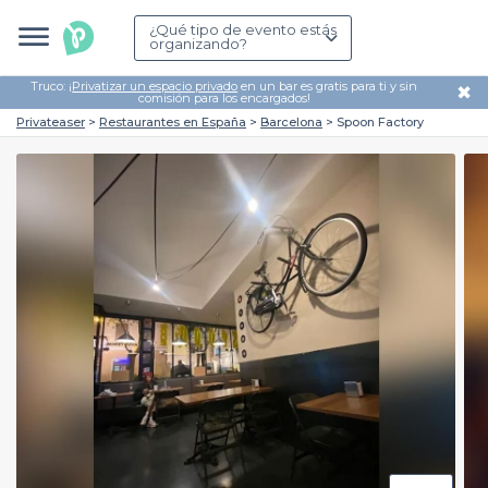
¿Qué tipo de evento estás
organizando?
Truco: ¡
Privatizar un espacio privado
en un bar es gratis para ti y sin
✖
comisión para los encargados!
Privateaser
Restaurantes en España
Barcelona
Spoon Factory