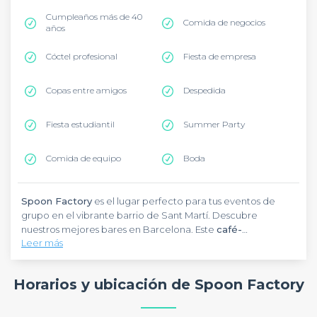
Cumpleaños más de 40
Comida de negocios
años
Cóctel profesional
Fiesta de empresa
Copas entre amigos
Despedida
Fiesta estudiantil
Summer Party
Comida de equipo
Boda
Spoon Factory
es el lugar perfecto para tus eventos de
grupo en el vibrante barrio de Sant Martí. Descubre
nuestros mejores bares en Barcelona. Este
café-
Leer más
restaurante
de estilo industrial y chic ofrece auténtica
cocina mediterránea y tapas para compartir en un
ambiente cálido y acogedor.
Spoon Factory
cuenta con
Horarios y ubicación de Spoon Factory
una hermosa terraza soleada y espacios versátiles para
celebrar afterworks, comidas de equipo o celebraciones de
hasta 250 personas.
Spoon Factory
ofrece su experiencia