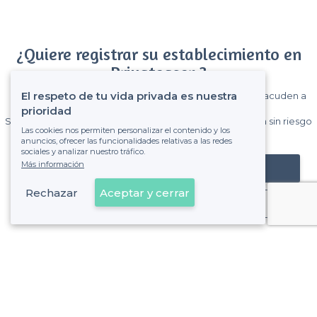
¿Quiere registrar su establecimiento en
Privateaser ?
El respeto de tu vida privada es nuestra
Gane muchos clientes entre el millón de visitantes que acuden a
Privateaser cada mes.
prioridad
Sin comisiones y sin compromiso, pagas una cantidad fija sin riesgo
Las cookies nos permiten personalizar el contenido y los
de ver la factura.
anuncios, ofrecer las funcionalidades relativas a las redes
sociales y analizar nuestro tráfico.
Más información
Registrar mi establecimiento
Rechazar
Aceptar y cerrar
Ya es cliente
Sobre Privateaser