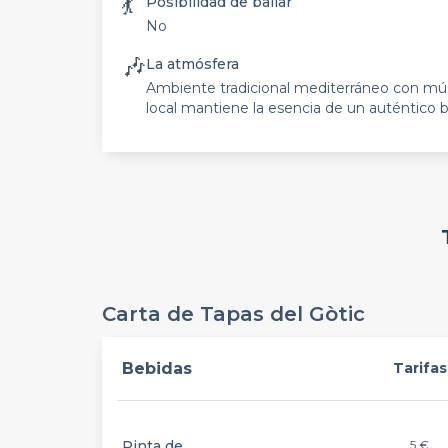
💃
Posibilidad de bailar
No
🎶
La atmósfera
Ambiente tradicional mediterráneo con mús
local mantiene la esencia de un auténtico
Carta de Tapas del Gòtic
Bebidas
Tarifas
Pinta de
5 €