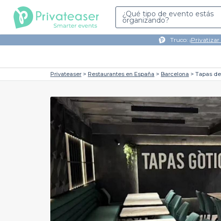
¿Qué tipo de evento estás
organizando?
Truco: ¡
Privatizar
Privateaser
Restaurantes en España
Barcelona
Tapas de