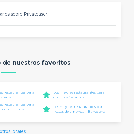
rios sobre Privateaser.
o de nuestros favoritos
es restaurantes para
Los mejores restaurantes para
 España
grupos - Cataluña
es restaurantes para
Los mejores restaurantes para
tu cumpleaños -
fiestas de empresa - Barcelona
a
otros locales