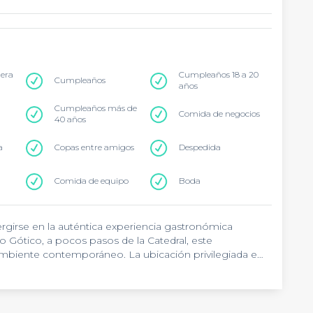
tera
Cumpleaños 18 a 20
Cumpleaños
años
Cumpleaños más de
Comida de negocios
40 años
a
Copas entre amigos
Despedida
Comida de equipo
Boda
rgirse en la auténtica experiencia gastronómica
 Gótico, a pocos pasos de la Catedral, este
ambiente contemporáneo. La ubicación privilegiada en
 encuentro ideal para grupos que buscan disfrutar de
ronómica basada en tapas tradicionales catalanas y
os grupales. El espacio acogedor y versátil permite
celebraciones especiales, siempre manteniendo ese