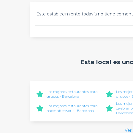
Este establecimiento todavía no tiene comenta
Este local es un
Los mejores restaurantes para
Los mejor
grupos - Barcelona
grupos -
Los mejor
Los mejores restaurantes para
celebrar 
hacer afterwork - Barcelona
Barcelon
Ver 