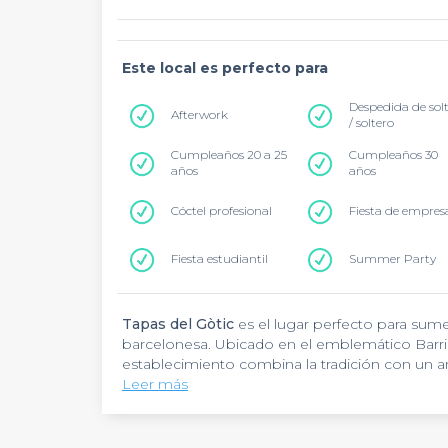
Este local es perfecto para
Despedida de sol
Afterwork
/ soltero
Cumpleaños 20 a 25
Cumpleaños 30
años
años
Cóctel profesional
Fiesta de empres
Fiesta estudiantil
Summer Party
Tapas del Gòtic
es el lugar perfecto para sume
barcelonesa. Ubicado en el emblemático Barrio
establecimiento combina la tradición con un 
Carrer de Montsió
Leer más
lo convierte en un punto de
una experiencia culinaria única.
Tapas del Gòtic
destaca por su propuesta gast
españolas, perfectamente adaptadas para event
organizar desde afterworks informales hasta 