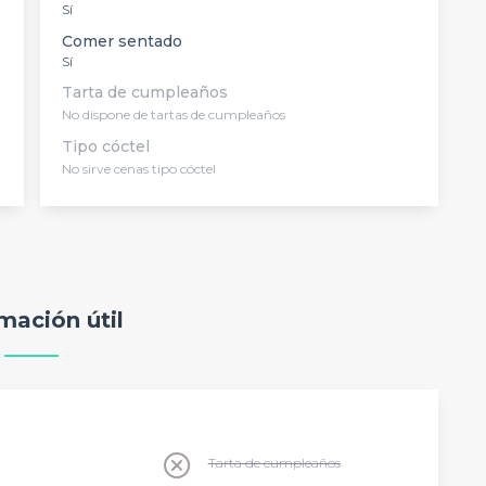
Sí
Comer sentado
Sí
Tarta de cumpleaños
No dispone de tartas de cumpleaños
Tipo cóctel
No sirve cenas tipo cóctel
mación útil
Tarta de cumpleaños