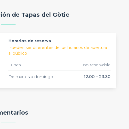
privatización para grupos, con una carta especialmente
ción de Tapas del Gòtic
 y su servicio atento hacen de este local el sitio ideal
nal en el corazón histórico de Barcelona.
Horarios de reserva
Pueden ser diferentes de los horarios de apertura
al público
Lunes
no reservable
De martes a domingo
12:00 – 23:30
entarios