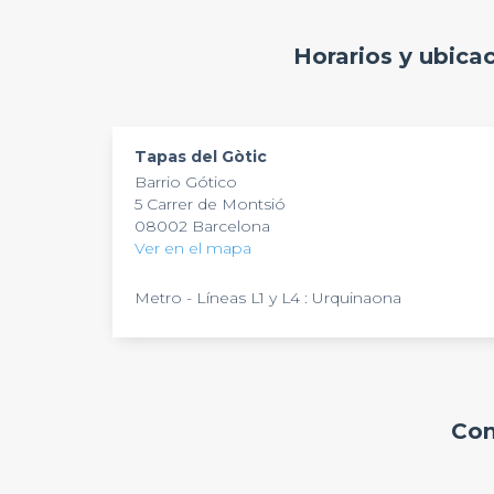
ambiente mediterráneo tan característico.
Tapas del Gòtic
ofrece múltiples opciones de 
Horarios y ubica
diseñada para compartir. Sus espacios versátiles
para cualquier tipo de evento social o profesio
Tapas del Gòtic
Barrio Gótico
5 Carrer de Montsió
08002 Barcelona
Ver en el mapa
Metro - Líneas L1 y L4 : Urquinaona
Com