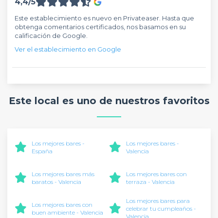
4,4/5
Este establecimiento es nuevo en Privateaser. Hasta que
obtenga comentarios certificados, nos basamos en su
calificación de Google.
Ver el establecimiento en Google
Este local es uno de nuestros favoritos
Los mejores bares -
Los mejores bares -
España
Valencia
Los mejores bares más
Los mejores bares con
baratos - Valencia
terraza - Valencia
Los mejores bares para
Los mejores bares con
celebrar tu cumpleaños -
buen ambiente - Valencia
Valencia