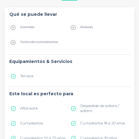
Qué se puede llevar
Comida
Bebida
Tarta de cumpleaños
Equipamientos & Servicios
Terraza
Este local es perfecto para
Despedida de soltera /
Afterwork
soltero
Cumpleaños
Cumpleaños 18 a 20 años
Cumpleaños 20 a 25 años
Cumpleaños 30 años