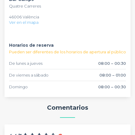
de quesos y embutidos? O quizás prefieras su famosa receta
fiesta de empresa, un cumpleaños o una recepción que
Quatre Carreres
de gambas al ajillo con perejil, un verdadero manjar.
organizar? ¡Este es el lugar ideal! Solo tienes que reservar
Durante los días soleados, no dudes en disfrutar de buenos
tus mesas de viernes a sábado de 08h a 1h15, y hasta las
46006 València
momentos con tus amigos o familiares en su hermosa
00h30 los demás días.
Ver en el mapa
terraza.
Horarios de reserva
Pueden ser diferentes de los horarios de apertura al público
De lunes a jueves
08:00 – 00:30
De viernes a sábado
08:00 – 01:00
Domingo
08:00 – 00:30
Comentarios