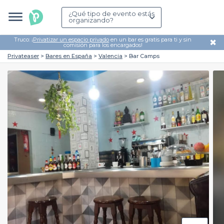
¿Qué tipo de evento estás
organizando?
Truco: ¡
Privatizar un espacio privado
en un bar es gratis para ti y sin
✖
comisión para los encargados!
Privateaser
Bares en España
Valencia
Bar Camps