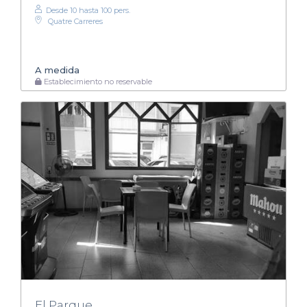
Desde 10 hasta 100 pers.
Quatre Carreres
A medida
Establecimiento no reservable
El Parque