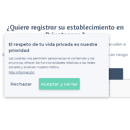
¿Quiere registrar su establecimiento en
Privateaser ?
El respeto de tu vida privada es nuestra
Gane muchos clientes entre el millón de visitantes que acuden a
Privateaser cada mes.
prioridad
Sin comisiones y sin compromiso, pagas una cantidad fija sin riesgo
Las cookies nos permiten personalizar el contenido y los
de ver la factura.
anuncios, ofrecer las funcionalidades relativas a las redes
sociales y analizar nuestro tráfico.
Más información
Registrar mi establecimiento
Rechazar
Aceptar y cerrar
Ya es cliente
Sobre Privateaser