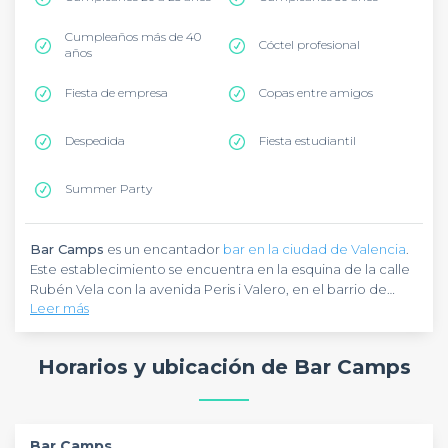
Cumpleaños más de 40
Cóctel profesional
años
Fiesta de empresa
Copas entre amigos
Despedida
Fiesta estudiantil
Summer Party
Bar Camps
es un encantador
bar en la ciudad de Valencia
.
Este establecimiento se encuentra en la esquina de la calle
Rubén Vela con la avenida Peris i Valero, en el barrio de
Leer más
Quatre Carreres. Es una parada perfecta para relajarse
después de un paseo por el Central Parc Entrada Philippines
Bar Camps
te recibe en un ambiente auténtico y
o el Estany de la Panderola.
acogedor, ideal para relajarse y disfrutar de la compañía. En
Horarios y ubicación de Bar Camps
este bar podrás degustar bebidas y platos típicos de la
gastronomía local. Tienes a tu disposición una amplia
selección de cervezas, rones, refrescos y otras bebidas
Bar Camps
es perfecto para cualquier ocasión, con
españolas. Para acompañar, ¿por qué no probar una tabla
capacidad para acoger hasta 100 personas. ¿Tienes una
Bar Camps