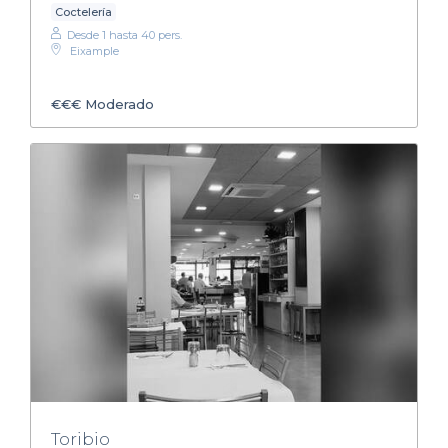
Coctelería
Desde 1 hasta 40 pers.
Eixample
€€€
Moderado
Toribio