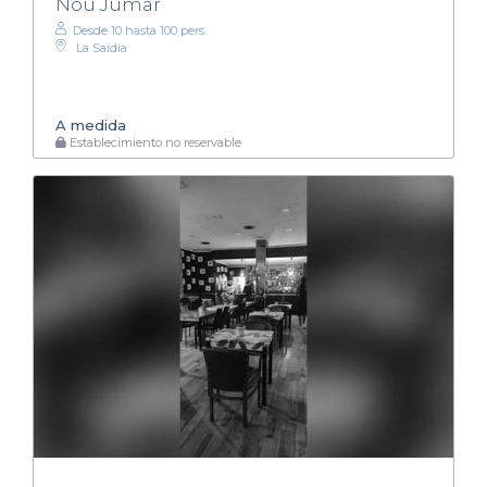
Nou Jumar
Desde 10 hasta 100 pers.
La Saïdia
A medida
Establecimiento no reservable