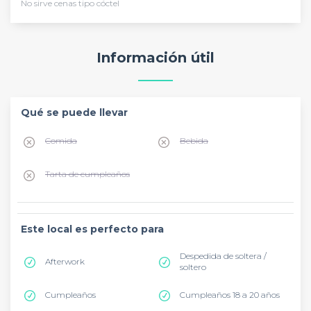
No sirve cenas tipo cóctel
Información útil
Qué se puede llevar
Comida
Bebida
Tarta de cumpleaños
Este local es perfecto para
Despedida de soltera /
Afterwork
soltero
Cumpleaños
Cumpleaños 18 a 20 años