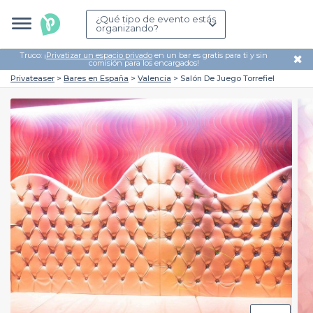
¿Qué tipo de evento estás
organizando?
Truco: ¡
Privatizar un espacio privado
en un bar es gratis para ti y sin
✖
comisión para los encargados!
Privateaser
Bares en España
Valencia
Salón De Juego Torrefiel