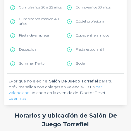
Cumpleaños 20 a 25 años
Cumpleaños 30 años
Cumpleaños más de 40
Cóctel profesional
años
Fiesta de empresa
Copas entre amigos
Despedida
Fiesta estudiantil
Summer Party
Boda
¿Por qué no elegir el
Salón De Juego Torrefiel
para tu
próxima salida con colegas en Valencia? Es un
bar
valenciano
ubicado en la avenida del Doctor Peset
Leer más
Aleixandre, en el barrio de La Saïdia. Para llegar, puedes
tomar la línea 4 del tranvía y bajar en la parada Marxalenes,
El
Salón De Juego Torrefiel
es un bar y casino con un
que se encuentra a 600 metros.
concepto innovador, enmarcado en un ambiente moderno
Horarios y ubicación de Salón De
y lujoso. Perfecto para una salida en grupo, cuenta con
varias salas VIP modernas y equipadas para disfrutar al
Juego Torrefiel
máximo. Es un lugar ideal para ver un partido con amigos o
El
Salón De Juego Torrefiel
también es un espacio