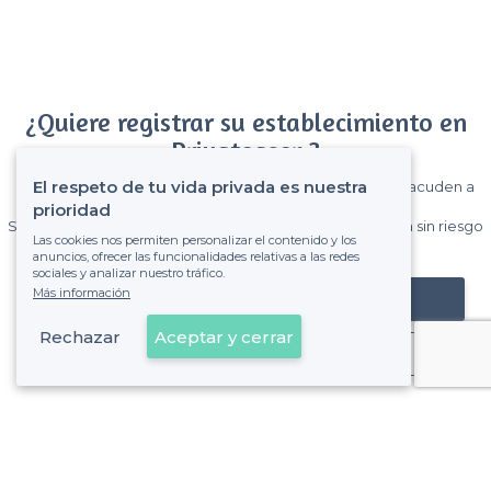
¿Quiere registrar su establecimiento en
Privateaser ?
El respeto de tu vida privada es nuestra
Gane muchos clientes entre el millón de visitantes que acuden a
Privateaser cada mes.
prioridad
Sin comisiones y sin compromiso, pagas una cantidad fija sin riesgo
Las cookies nos permiten personalizar el contenido y los
de ver la factura.
anuncios, ofrecer las funcionalidades relativas a las redes
sociales y analizar nuestro tráfico.
Más información
Registrar mi establecimiento
Rechazar
Aceptar y cerrar
Ya es cliente