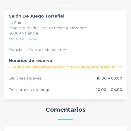
relajarte en una noche entre colegas. Ofrecen una amplia
dedicado a eventos privados y profesionales. Con
variedad de bebidas y snacks para acompañarlas. Además,
capacidad para unas 100 personas, es ideal para celebrar
el bar cuenta con varias opciones de juegos de café para
cumpleaños, despedidas de soltero, fiestas de empresa y
Salón De Juego Torrefiel
amenizar la velada, asegurando que aproveches al máximo
más. Este bar está disponible para reservas de lunes a jueves
La Saïdia
tu visita.
de 10:00 a 03:00, y los viernes a domingo hasta las 04:00.
75 Avinguda del Doctor Peset Aleixandre
46009 València
Ver en el mapa
Tranvía - Línea 4 : Marxalenes
Horarios de reserva
Pueden ser diferentes de los horarios de apertura al público
De lunes a jueves
10:00 – 03:00
De viernes a domingo
10:00 – 04:00
Comentarios