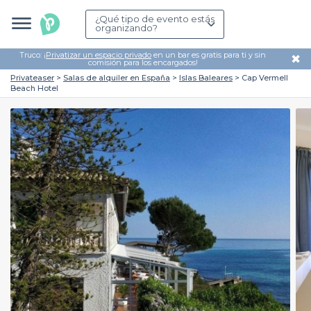
¿Qué tipo de evento estás
organizando?
Truco: ¡
Privatizar un espacio privado
en un bar es gratis para ti y sin
✖
comisión para los encargados!
Privateaser
Salas de alquiler en España
Islas Baleares
Cap Vermell
Beach Hotel