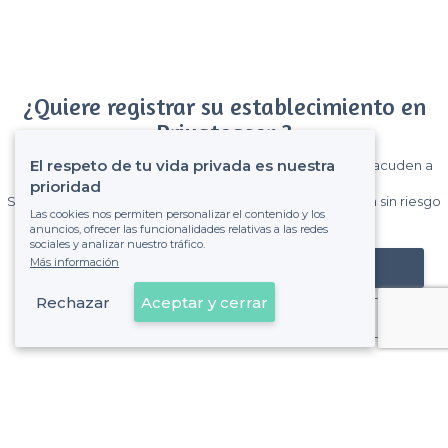
¿Quiere registrar su establecimiento en
Privateaser ?
El respeto de tu vida privada es nuestra
Gane muchos clientes entre el millón de visitantes que acuden a
Privateaser cada mes.
prioridad
Sin comisiones y sin compromiso, pagas una cantidad fija sin riesgo
Las cookies nos permiten personalizar el contenido y los
de ver la factura.
anuncios, ofrecer las funcionalidades relativas a las redes
sociales y analizar nuestro tráfico.
Más información
Registrar mi establecimiento
Rechazar
Aceptar y cerrar
Ya es cliente