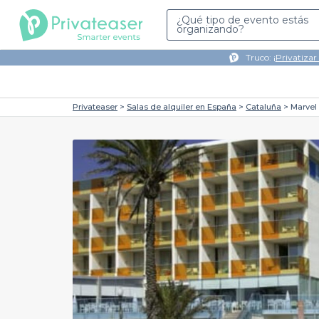
¿Qué tipo de evento estás
organizando?
Truco: ¡
Privatizar
Privateaser
Salas de alquiler en España
Cataluña
Marve