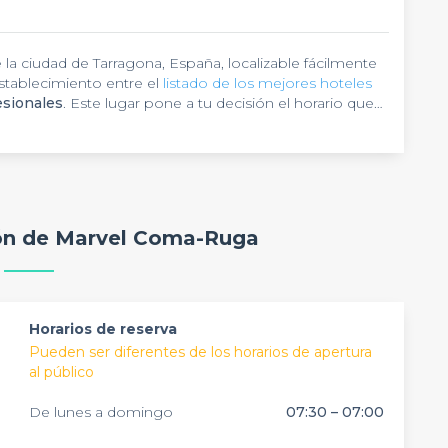
la ciudad de Tarragona, España, localizable fácilmente
establecimiento entre el
listado de los mejores hoteles
esionales
. Este lugar pone a tu decisión el horario que
Gracias a su magnífico entorno ejecutivo es un lugar
ración lujosa y moderna, donde su ambiente es
 todo lo que pueda imaginar en el
ámbito
con sus inquilinos. Todos sus 6
centros de negocios
ción los talleres, ensayos, proyecciones y con
 sentido, también están equipados con materiales
de personal multilingüe que está a tu disposición para
papelería e internet de alta velocidad. En cuanto a su
ión de Marvel Coma-Ruga
atillos regionales.
del extranjero ¿Sabías que la asesoría de
Privateaser
solicitar la información hotelera que desees.
Horarios de reserva
Pueden ser diferentes de los horarios de apertura
al público
De lunes a domingo
07:30 – 07:00