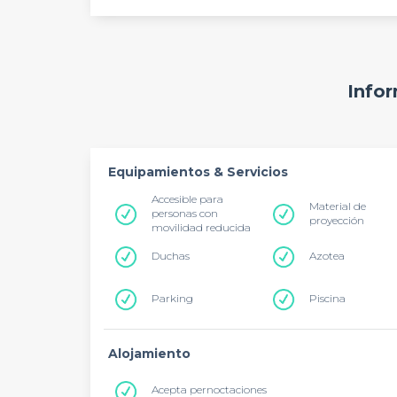
Infor
Equipamientos & Servicios
Accesible para
Material de
personas con
proyección
movilidad reducida
Duchas
Azotea
Parking
Piscina
Alojamiento
Acepta pernoctaciones