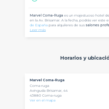
Marvel Coma-Ruga
es un majestuoso hotel de 
en la Av. Brisamar. A la fecha, podrás ver este 
de España
para alquileres de sus
salones prof
desees para realizar tus charlas informativas. 
Leer más
idóneo para celebrar
El hotel
Marvel Coma-Ruga
reuniones corporativas
contiene una deco
y
empresarial
amigable por su buena atención personalizada 
.
están totalmente aptos para que lleves a ejecu
capacidad hasta 300 personas. En este mismo
como muebles de oficina,
Finalmente, el hotel
Marvel Coma-Ruga
impresoras láser
posee 
, 
Horarios y ubicac
gastronomía, se dedican en la preparación de pl
que te comuniques con clientes o proveedores 
es totalmente gratuita? Puedes contactarnos y 
Marvel Coma-Ruga
Coma-ruga
Avinguda Brisamar, 44
43880 Coma-ruga
Ver en el mapa