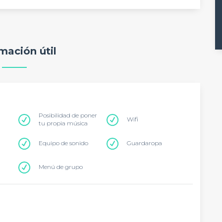
mación útil
Posibilidad de poner
Wifi
tu propia música
Equipo de sonido
Guardaropa
Menú de grupo