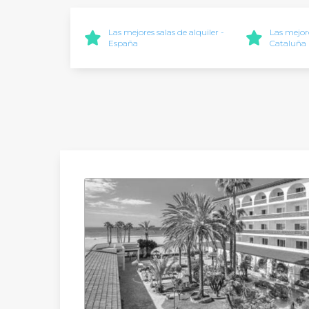
Las mejores salas de alquiler -
Las mejore
España
Cataluña