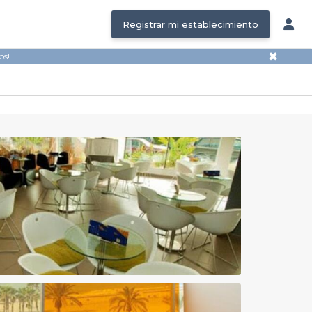
Registrar mi establecimiento
✖
os!