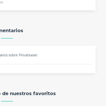
es
entarios
rios sobre Privateaser.
o de nuestros favoritos