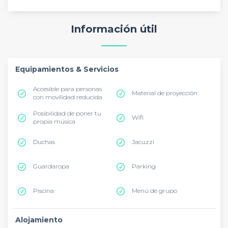
Información útil
Equipamientos & Servicios
Accesible para personas
Material de proyección
con movilidad reducida
Posibilidad de poner tu
Wifi
propia música
Duchas
Jacuzzi
Guardaropa
Parking
Piscina
Menú de grupo
Alojamiento