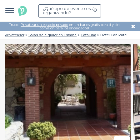
¿Qué tipo de evento estás
organizando?
Truco: ¡
Privatizar un espacio privado
en un bar es gratis para ti y sin
✖
comisión para los encargados!
Privateaser
Salas de alquiler en España
Cataluña
Hotel Can Rafel