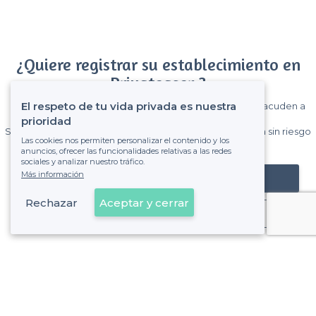
¿Quiere registrar su establecimiento en
Privateaser ?
El respeto de tu vida privada es nuestra
Gane muchos clientes entre el millón de visitantes que acuden a
Privateaser cada mes.
prioridad
Sin comisiones y sin compromiso, pagas una cantidad fija sin riesgo
Las cookies nos permiten personalizar el contenido y los
de ver la factura.
anuncios, ofrecer las funcionalidades relativas a las redes
sociales y analizar nuestro tráfico.
Más información
Registrar mi establecimiento
Rechazar
Aceptar y cerrar
Ya es cliente
Sobre Privateaser