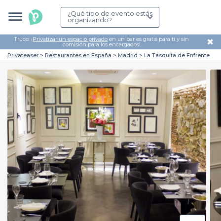
¿Qué tipo de evento estás
organizando?
Truco: ¡
Privatizar un espacio privado
en un bar es gratis para ti y sin
✖
comisión para los encargados!
Privateaser
Restaurantes en España
Madrid
La Tasquita de Enfrente