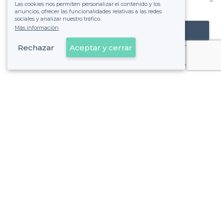
Las cookies nos permiten personalizar el contenido y los
de ver la factura.
anuncios, ofrecer las funcionalidades relativas a las redes
sociales y analizar nuestro tráfico.
Más información
Registrar mi establecimiento
Rechazar
Aceptar y cerrar
Ya es cliente
Sobre Privateaser
Privateaser en Francia
Ayuda
Registrar mi establecimiento
Política de privacidad
Condiciones generales de uso