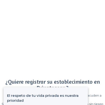
¿Quiere registrar su establecimiento en
Privateaser ?
El respeto de tu vida privada es nuestra
Gane muchos clientes entre el millón de visitantes que acuden a
Privateaser cada mes.
prioridad
Sin comisiones y sin compromiso, pagas una cantidad fija sin riesgo