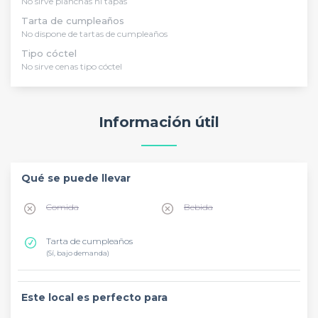
No sirve planchas ni tapas
Tarta de cumpleaños
No dispone de tartas de cumpleaños
Tipo cóctel
No sirve cenas tipo cóctel
Información útil
Qué se puede llevar
Comida
Bebida
Tarta de cumpleaños
(Sí, bajo demanda)
Este local es perfecto para